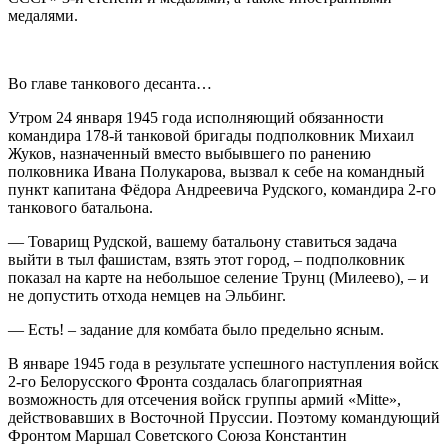
медалями.
Во главе танкового десанта…
Утром 24 января 1945 года исполняющий обязанности
командира 178-й танковой бригады подполковник Михаил
Жуков, назначенный вместо выбывшего по ранению
полковника Ивана Полукарова, вызвал к себе на командный
пункт капитана Фёдора Андреевича Рудского, командира 2-го
танкового батальона.
— Товарищ Рудской, вашему батальону ставиться задача
выйти в тыл фашистам, взять этот город, – подполковник
показал на карте на небольшое селение Трунц (Милеево), – и
не допустить отхода немцев на Эльбинг.
— Есть! – задание для комбата было предельно ясным.
В январе 1945 года в результате успешного наступления войск
2-го Белорусского Фронта создалась благоприятная
возможность для отсечения войск группы армий «Mitte»,
действовавших в Восточной Пруссии. Поэтому командующий
Фронтом Маршал Советского Союза Константин