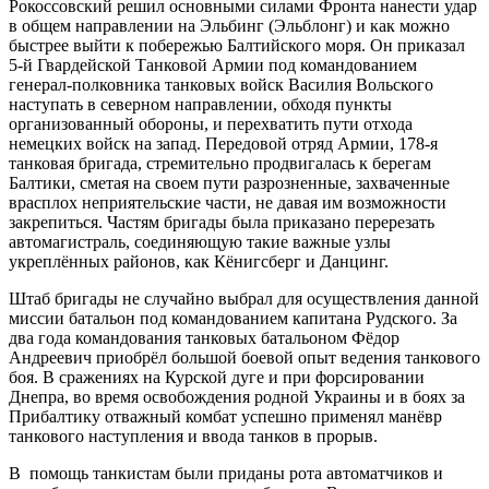
Рокоссовский решил основными силами Фронта нанести удар
в общем направлении на Эльбинг (Эльблонг) и как можно
быстрее выйти к побережью Балтийского моря. Он приказал
5-й Гвардейской Танковой Армии под командованием
генерал-полковника танковых войск Василия Вольского
наступать в северном направлении, обходя пункты
организованный обороны, и перехватить пути отхода
немецких войск на запад. Передовой отряд Армии, 178-я
танковая бригада, стремительно продвигалась к берегам
Балтики, сметая на своем пути разрозненные, захваченные
врасплох неприятельские части, не давая им возможности
закрепиться. Частям бригады была приказано перерезать
автомагистраль, соединяющую такие важные узлы
укреплённых районов, как Кёнигсберг и Данцинг.
Штаб бригады не случайно выбрал для осуществления данной
миссии батальон под командованием капитана Рудского. За
два года командования танковых батальоном Фёдор
Андреевич приобрёл большой боевой опыт ведения танкового
боя. В сражениях на Курской дуге и при форсировании
Днепра, во время освобождения родной Украины и в боях за
Прибалтику отважный комбат успешно применял манёвр
танкового наступления и ввода танков в прорыв.
В помощь танкистам были приданы рота автоматчиков и