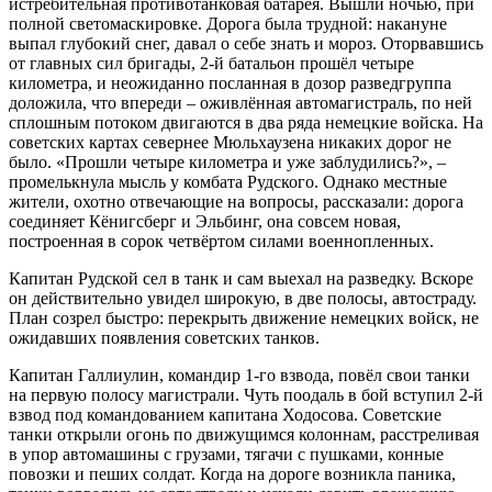
истребительная противотанковая батарея. Вышли ночью, при
полной светомаскировке. Дорога была трудной: накануне
выпал глубокий снег, давал о себе знать и мороз. Оторвавшись
от главных сил бригады, 2-й батальон прошёл четыре
километра, и неожиданно посланная в дозор разведгруппа
доложила, что впереди – оживлённая автомагистраль, по ней
сплошным потоком двигаются в два ряда немецкие войска. На
советских картах севернее Мюльхаузена никаких дорог не
было. «Прошли четыре километра и уже заблудились?», –
промелькнула мысль у комбата Рудского. Однако местные
жители, охотно отвечающие на вопросы, рассказали: дорога
соединяет Кёнигсберг и Эльбинг, она совсем новая,
построенная в сорок четвёртом силами военнопленных.
Капитан Рудской сел в танк и сам выехал на разведку. Вскоре
он действительно увидел широкую, в две полосы, автостраду.
План созрел быстро: перекрыть движение немецких войск, не
ожидавших появления советских танков.
Капитан Галлиулин, командир 1-го взвода, повёл свои танки
на первую полосу магистрали. Чуть поодаль в бой вступил 2-й
взвод под командованием капитана Ходосова. Советские
танки открыли огонь по движущимся колоннам, расстреливая
в упор автомашины с грузами, тягачи с пушками, конные
повозки и пеших солдат. Когда на дороге возникла паника,