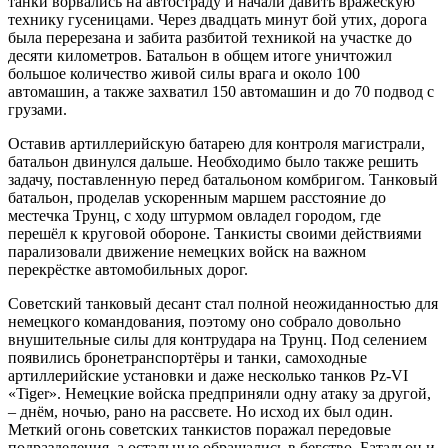
танки ворвались на автостраду и начали давить вражескую
технику гусеницами. Через двадцать минут бой утих, дорога
была перерезана и забита разбитой техникой на участке до
десяти километров. Батальон в общем итоге уничтожил
большое количество живой силы врага и около 100
автомашин, а также захватил 150 автомашин и до 70 подвод с
грузами.
Оставив артиллерийскую батарею для контроля магистрали,
батальон двинулся дальше. Необходимо было также решить
задачу, поставленную перед батальоном комбригом. Танковый
батальон, проделав ускоренным маршем расстояние до
местечка Трунц, с ходу штурмом овладел городом, где
перешёл к круговой обороне. Танкисты своими действиями
парализовали движение немецких войск на важном
перекрёстке автомобильных дорог.
Советский танковый десант стал полной неожиданностью для
немецкого командования, поэтому оно собрало довольно
внушительные силы для контрудара на Трунц. Под селением
появились бронетранспортёры и танки, самоходные
артиллерийские установки и даже несколько танков Pz-VI
«Tiger». Немецкие войска предприняли одну атаку за другой,
– днём, ночью, рано на рассвете. Но исход их был один.
Меткий огонь советских танкистов поражал передовые
подразделения, а остальные обращались в бегство. Батальон и