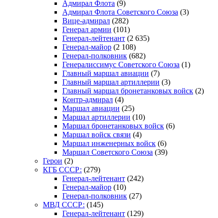
Адмирал Флота
(9)
Адмирал Флота Советского Союза
(3)
Вице-адмирал
(282)
Генерал армии
(101)
Генерал-лейтенант
(2 635)
Генерал-майор
(2 108)
Генерал-полковник
(682)
Генералиссимус Советского Союза
(1)
Главный маршал авиации
(7)
Главный маршал артиллерии
(3)
Главный маршал бронетанковых войск
(2)
Контр-адмирал
(4)
Маршал авиации
(25)
Маршал артиллерии
(10)
Маршал бронетанковых войск
(6)
Маршал войск связи
(4)
Маршал инженерных войск
(6)
Маршал Советского Союза
(39)
Герои
(2)
КГБ СССР:
(279)
Генерал-лейтенант
(242)
Генерал-майор
(10)
Генерал-полковник
(27)
МВД СССР:
(145)
Генерал-лейтенант
(129)