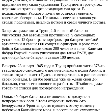
приданные ему силы удерживали Трунц почти трое суток,
отражая контратаки превосходящих сил врага. В
подразделении Рудского почти не осталось горючего,
кончались боеприпасы. Несколько советских танков уже
стояли подбитыми, имелись потери и среди личного состава.
За время сражения за Трунц 2-й танковый батальон
уничтожил 260 автомашин противника, 9 самоходных
установок, 12 бронетранспортёров, три батареи тяжёлой
артиллерии и свыше 600 солдат и офицеров. Кроме того,
бойцы батальона взяли около 200 человек в плен. Капитан
Фёдор Рудской лично уничтожил два танка Pz-IV, две
артиллерийские батареи и свыше 100 немцев.
Вечером 28 января 1945 года в Трунц прибыли части 376-го
гвардейского самоходного артиллерийского полка Армии, и
только тогда танкисты Рудского возвратились в расположение
своей бригады. В штабе бригады уже не ждали свой 2-й
батальон, считая его полностью разбитым. Штабисты даже
готовили списки для посмертного награждения.
Однако бойцам батальона не довелось отдохнуть от
непрерывных боёв. Чтобы отбросить войска 2-го
Белорусского Фронта, достигнувшие к этому моменту
побережья Балтийского моря, и восстановить сухопутные