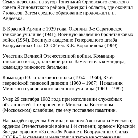
Семья переехала на хутор Тоненький Орловского сельского
совета Ясиноватского района Донецкой области, где окончил
7 классов. Затем среднее образование продолжил в п.
Авдеевка.
В Красной Армии с 1939 года. Окончил 3-е Саратовское
танковое училище (1941), Военную академию бронетанковых
войск (1954), Военную академию Генерального штаба
Вооруженных Сил СССР им. К.Е. Ворошилова (1969).
Участник Великой Отечественной войны. Командир
танкового взвода, танковой роты. Заместитель командира,
командир танкового батальона.
Командир 69-го танкового полка (1954 – 1960), 37-й
гвардейской танковой дивизии (1960 – 1967). Начальник
Минского суворовского военного училища (1969 – 1982).
Умер 29 сентября 1982 года при исполнении служебных
обязанностей. Похоронен в г. Минске на Восточном
(Московском) кладбище, где ему поставлен памятник.
Награждён: орденом Ленина; орденом Александра Невского;
орденом Отечественной войны 1-й степени; орденом Красной
Звезды; орденом «За службу Родине в Вооруженных Силах
СССР» 3-й степени и медалями; а также иностранными