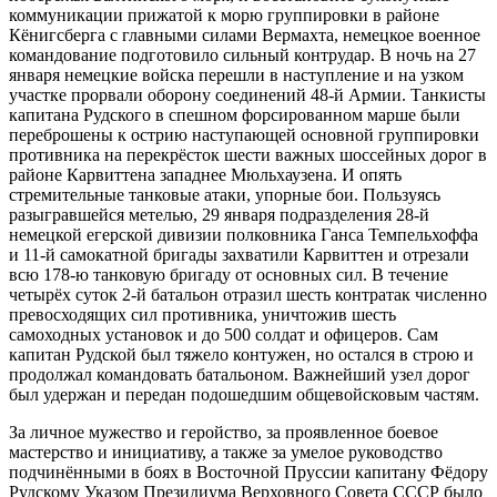
коммуникации прижатой к морю группировки в районе
Кёнигсберга с главными силами Вермахта, немецкое военное
командование подготовило сильный контрудар. В ночь на 27
января немецкие войска перешли в наступление и на узком
участке прорвали оборону соединений 48-й Армии. Танкисты
капитана Рудского в спешном форсированном марше были
переброшены к острию наступающей основной группировки
противника на перекрёсток шести важных шоссейных дорог в
районе Карвиттена западнее Мюльхаузена. И опять
стремительные танковые атаки, упорные бои. Пользуясь
разыгравшейся метелью, 29 января подразделения 28-й
немецкой егерской дивизии полковника Ганса Темпельхоффа
и 11-й самокатной бригады захватили Карвиттен и отрезали
всю 178-ю танковую бригаду от основных сил. В течение
четырёх суток 2-й батальон отразил шесть контратак численно
превосходящих сил противника, уничтожив шесть
самоходных установок и до 500 солдат и офицеров. Сам
капитан Рудской был тяжело контужен, но остался в строю и
продолжал командовать батальоном. Важнейший узел дорог
был удержан и передан подошедшим общевойсковым частям.
За личное мужество и геройство, за проявленное боевое
мастерство и инициативу, а также за умелое руководство
подчинёнными в боях в Восточной Пруссии капитану Фёдору
Рудскому Указом Президиума Верховного Совета СССР было