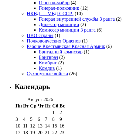
Генерал-майор
(4)
Генерал-полковник
(12)
НКВД — МВД СССР:
(10)
Генерал внутренней службы 3 ранга
(2)
Директор милиции
(2)
Комиссар милиции 3 ранга
(6)
ПВО страны
(1)
Полководческих Орденов
(1)
Рабоче-Крестьянская Красная Армия:
(6)
Бригадный комиссар
(1)
Бригврач
(2)
Комбриг
(2)
Комдив
(1)
Сухопутные войска
(26)
Календарь
Август 2026
Пн
Вт
Ср
Чт
Пт
Сб
Вс
1
2
3
4
5
6
7
8
9
10
11
12
13
14
15
16
17
18
19
20
21
22
23