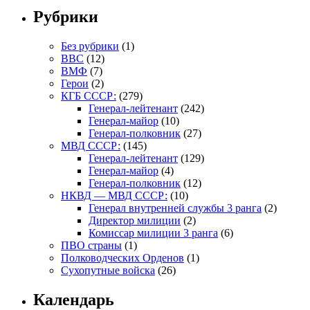
Рубрики
Без рубрики
(1)
ВВС
(12)
ВМФ
(7)
Герои
(2)
КГБ СССР:
(279)
Генерал-лейтенант
(242)
Генерал-майор
(10)
Генерал-полковник
(27)
МВД СССР:
(145)
Генерал-лейтенант
(129)
Генерал-майор
(4)
Генерал-полковник
(12)
НКВД — МВД СССР:
(10)
Генерал внутренней службы 3 ранга
(2)
Директор милиции
(2)
Комиссар милиции 3 ранга
(6)
ПВО страны
(1)
Полководческих Орденов
(1)
Сухопутные войска
(26)
Календарь