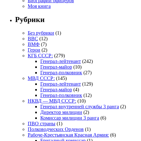
Биографии офицеров
Моя книга
Рубрики
Без рубрики
(1)
ВВС
(12)
ВМФ
(7)
Герои
(2)
КГБ СССР:
(279)
Генерал-лейтенант
(242)
Генерал-майор
(10)
Генерал-полковник
(27)
МВД СССР:
(145)
Генерал-лейтенант
(129)
Генерал-майор
(4)
Генерал-полковник
(12)
НКВД — МВД СССР:
(10)
Генерал внутренней службы 3 ранга
(2)
Директор милиции
(2)
Комиссар милиции 3 ранга
(6)
ПВО страны
(1)
Полководческих Орденов
(1)
Рабоче-Крестьянская Красная Армия:
(6)
Бригадный комиссар
(1)