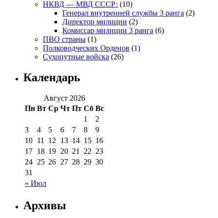
НКВД — МВД СССР:
(10)
Генерал внутренней службы 3 ранга
(2)
Директор милиции
(2)
Комиссар милиции 3 ранга
(6)
ПВО страны
(1)
Полководческих Орденов
(1)
Сухопутные войска
(26)
Календарь
Август 2026
Пн
Вт
Ср
Чт
Пт
Сб
Вс
1
2
3
4
5
6
7
8
9
10
11
12
13
14
15
16
17
18
19
20
21
22
23
24
25
26
27
28
29
30
31
« Июл
Архивы