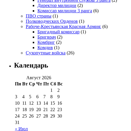
Генерал внутренней службы 3 ранга
(2)
Директор милиции
(2)
Комиссар милиции 3 ранга
(6)
ПВО страны
(1)
Полководческих Орденов
(1)
Рабоче-Крестьянская Красная Армия:
(6)
Бригадный комиссар
(1)
Бригврач
(2)
Комбриг
(2)
Комдив
(1)
Сухопутные войска
(26)
Календарь
Август 2026
Пн
Вт
Ср
Чт
Пт
Сб
Вс
1
2
3
4
5
6
7
8
9
10
11
12
13
14
15
16
17
18
19
20
21
22
23
24
25
26
27
28
29
30
31
« Июл