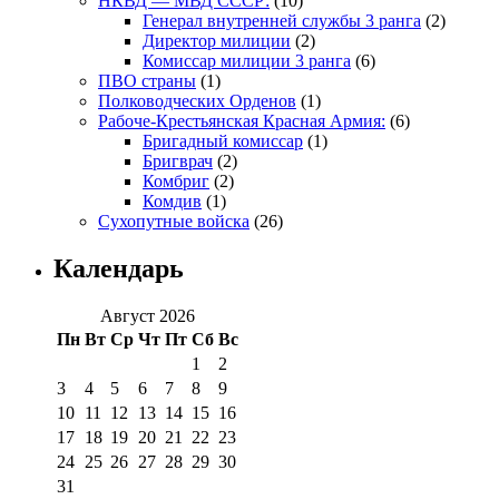
НКВД — МВД СССР:
(10)
Генерал внутренней службы 3 ранга
(2)
Директор милиции
(2)
Комиссар милиции 3 ранга
(6)
ПВО страны
(1)
Полководческих Орденов
(1)
Рабоче-Крестьянская Красная Армия:
(6)
Бригадный комиссар
(1)
Бригврач
(2)
Комбриг
(2)
Комдив
(1)
Сухопутные войска
(26)
Календарь
Август 2026
Пн
Вт
Ср
Чт
Пт
Сб
Вс
1
2
3
4
5
6
7
8
9
10
11
12
13
14
15
16
17
18
19
20
21
22
23
24
25
26
27
28
29
30
31