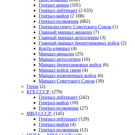
Генерал армии
(101)
Генерал-лейтенант
(2 635)
Генерал-майор
(2 108)
Генерал-полковник
(682)
Генералиссимус Советского Союза
(1)
Главный маршал авиации
(7)
Главный маршал артиллерии
(3)
Главный маршал бронетанковых войск
(2)
Контр-адмирал
(4)
Маршал авиации
(25)
Маршал артиллерии
(10)
Маршал бронетанковых войск
(6)
Маршал войск связи
(4)
Маршал инженерных войск
(6)
Маршал Советского Союза
(39)
Герои
(2)
КГБ СССР:
(279)
Генерал-лейтенант
(242)
Генерал-майор
(10)
Генерал-полковник
(27)
МВД СССР:
(145)
Генерал-лейтенант
(129)
Генерал-майор
(4)
Генерал-полковник
(12)