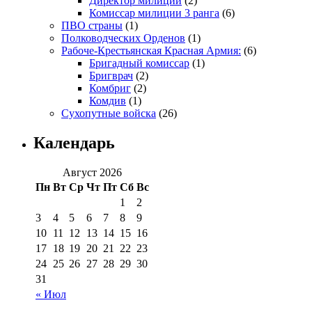
Директор милиции
(2)
Комиссар милиции 3 ранга
(6)
ПВО страны
(1)
Полководческих Орденов
(1)
Рабоче-Крестьянская Красная Армия:
(6)
Бригадный комиссар
(1)
Бригврач
(2)
Комбриг
(2)
Комдив
(1)
Сухопутные войска
(26)
Календарь
Август 2026
Пн
Вт
Ср
Чт
Пт
Сб
Вс
1
2
3
4
5
6
7
8
9
10
11
12
13
14
15
16
17
18
19
20
21
22
23
24
25
26
27
28
29
30
31
« Июл