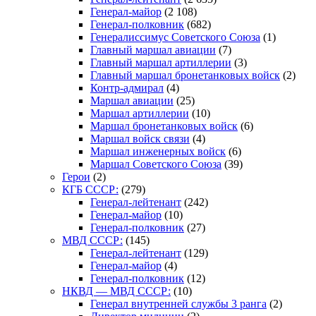
Генерал-майор
(2 108)
Генерал-полковник
(682)
Генералиссимус Советского Союза
(1)
Главный маршал авиации
(7)
Главный маршал артиллерии
(3)
Главный маршал бронетанковых войск
(2)
Контр-адмирал
(4)
Маршал авиации
(25)
Маршал артиллерии
(10)
Маршал бронетанковых войск
(6)
Маршал войск связи
(4)
Маршал инженерных войск
(6)
Маршал Советского Союза
(39)
Герои
(2)
КГБ СССР:
(279)
Генерал-лейтенант
(242)
Генерал-майор
(10)
Генерал-полковник
(27)
МВД СССР:
(145)
Генерал-лейтенант
(129)
Генерал-майор
(4)
Генерал-полковник
(12)
НКВД — МВД СССР:
(10)
Генерал внутренней службы 3 ранга
(2)