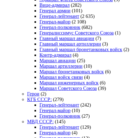
Вице-адмирал
(282)
Генерал армии
(101)
Генерал-лейтенант
(2 635)
Генерал-майор
(2 108)
Генерал-полковник
(682)
Генералиссимус Советского Союза
(1)
Главный маршал авиации
(7)
Главный маршал артиллерии
(3)
Главный маршал бронетанковых войск
(2)
Контр-адмирал
(4)
Маршал авиации
(25)
Маршал артиллерии
(10)
Маршал бронетанковых войск
(6)
Маршал войск связи
(4)
Маршал инженерных войск
(6)
Маршал Советского Союза
(39)
Герои
(2)
КГБ СССР:
(279)
Генерал-лейтенант
(242)
Генерал-майор
(10)
Генерал-полковник
(27)
МВД СССР:
(145)
Генерал-лейтенант
(129)
Генерал-майор
(4)