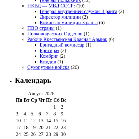
Генерал-полковник
(12)
НКВД — МВД СССР:
(10)
Генерал внутренней службы 3 ранга
(2)
Директор милиции
(2)
Комиссар милиции 3 ранга
(6)
ПВО страны
(1)
Полководческих Орденов
(1)
Рабоче-Крестьянская Красная Армия:
(6)
Бригадный комиссар
(1)
Бригврач
(2)
Комбриг
(2)
Комдив
(1)
Сухопутные войска
(26)
Календарь
Август 2026
Пн
Вт
Ср
Чт
Пт
Сб
Вс
1
2
3
4
5
6
7
8
9
10
11
12
13
14
15
16
17
18
19
20
21
22
23
24
25
26
27
28
29
30