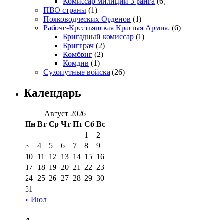
Комиссар милиции 3 ранга
(6)
ПВО страны
(1)
Полководческих Орденов
(1)
Рабоче-Крестьянская Красная Армия:
(6)
Бригадный комиссар
(1)
Бригврач
(2)
Комбриг
(2)
Комдив
(1)
Сухопутные войска
(26)
Календарь
Август 2026
Пн
Вт
Ср
Чт
Пт
Сб
Вс
1
2
3
4
5
6
7
8
9
10
11
12
13
14
15
16
17
18
19
20
21
22
23
24
25
26
27
28
29
30
31
« Июл