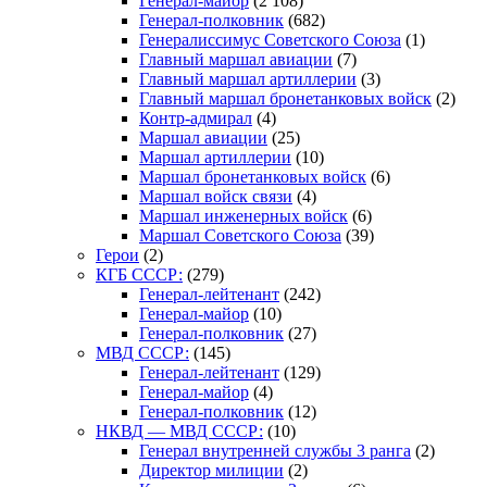
Генерал-майор
(2 108)
Генерал-полковник
(682)
Генералиссимус Советского Союза
(1)
Главный маршал авиации
(7)
Главный маршал артиллерии
(3)
Главный маршал бронетанковых войск
(2)
Контр-адмирал
(4)
Маршал авиации
(25)
Маршал артиллерии
(10)
Маршал бронетанковых войск
(6)
Маршал войск связи
(4)
Маршал инженерных войск
(6)
Маршал Советского Союза
(39)
Герои
(2)
КГБ СССР:
(279)
Генерал-лейтенант
(242)
Генерал-майор
(10)
Генерал-полковник
(27)
МВД СССР:
(145)
Генерал-лейтенант
(129)
Генерал-майор
(4)
Генерал-полковник
(12)
НКВД — МВД СССР:
(10)
Генерал внутренней службы 3 ранга
(2)
Директор милиции
(2)