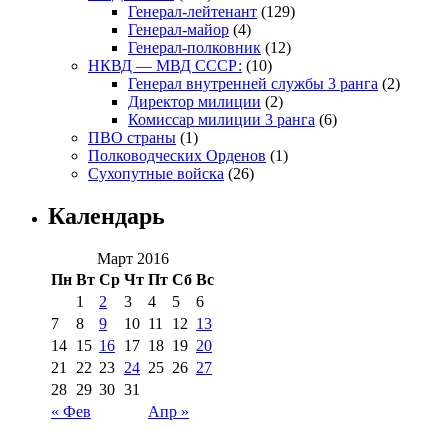
Генерал-лейтенант
(129)
Генерал-майор
(4)
Генерал-полковник
(12)
НКВД — МВД СССР:
(10)
Генерал внутренней службы 3 ранга
(2)
Директор милиции
(2)
Комиссар милиции 3 ранга
(6)
ПВО страны
(1)
Полководческих Орденов
(1)
Сухопутные войска
(26)
Календарь
Март 2016
Пн
Вт
Ср
Чт
Пт
Сб
Вс
1
2
3
4
5
6
7
8
9
10
11
12
13
14
15
16
17
18
19
20
21
22
23
24
25
26
27
28
29
30
31
« Фев
Апр »