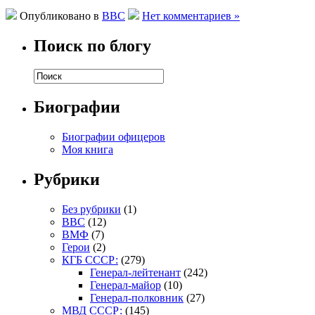
Опубликовано в
ВВС
Нет комментариев »
Поиск по блогу
Биографии
Биографии офицеров
Моя книга
Рубрики
Без рубрики
(1)
ВВС
(12)
ВМФ
(7)
Герои
(2)
КГБ СССР:
(279)
Генерал-лейтенант
(242)
Генерал-майор
(10)
Генерал-полковник
(27)
МВД СССР:
(145)