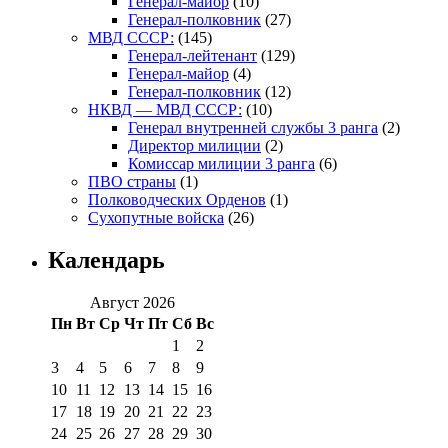
Генерал-майор
(10)
Генерал-полковник
(27)
МВД СССР:
(145)
Генерал-лейтенант
(129)
Генерал-майор
(4)
Генерал-полковник
(12)
НКВД — МВД СССР:
(10)
Генерал внутренней службы 3 ранга
(2)
Директор милиции
(2)
Комиссар милиции 3 ранга
(6)
ПВО страны
(1)
Полководческих Орденов
(1)
Сухопутные войска
(26)
Календарь
Август 2026
Пн
Вт
Ср
Чт
Пт
Сб
Вс
1
2
3
4
5
6
7
8
9
10
11
12
13
14
15
16
17
18
19
20
21
22
23
24
25
26
27
28
29
30