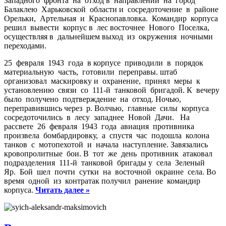
Западного фронта на отход в направлении на город
Балаклею Харьковской области и сосредоточение в районе
Орельки, Артельная и Краснопавловка. Командир корпуса
решил вывести корпус в лес восточнее Нового Поселка,
осуществляя в дальнейшем выход из окружения ночными
переходами.
25 февраля 1943 года в корпусе приводили в порядок
материальную часть, готовили переправы. штаб
организовал маскировку и охранение, принял меры к
установлению связи со 111-й танковой бригадой. К вечеру
было получено подтверждение на отход. Ночью,
переправившись через р. Волчью, главные силы корпуса
сосредоточились в лесу западнее Новой Дачи. На
рассвете 26 февраля 1943 года авиация противника
произвела бомбардировку, а спустя час подошла колона
танков с мотопехотой и начала наступление. Завязались
кровопролитные бои. В тот же день противник атаковал
подразделения 111-й танковой бригады у села Зеленый
Яр. Бой шел почти сутки на восточной окраине села. Во
время одной из контратак получил ранение командир
корпуса.
Читать далее »