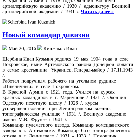
В Красной Армии с 1918 года. Окончил Военную
артиллерийскую академию / 1930 /, адьюнктуру Военной
артиллерийской академии / 1931 /.
Читать далее »
Новый командир дивизии
Май 20, 2016
Кинжаков Иван
Щербина Иван Кузьмич родился 19 мая 1904 года в селе
Покровское, ныне Артемовского района Донецкой области
в семье крестьянина. Украинец. Генерал-майор / 17.11.1943
/.
Работал подручным рабочего на угольном руднике
«Пшеничный» в селе Покровском.
В Красной Армии с 1921 года. Учился на курсах
красных командиров в г. Мариуполе / 1921 /. Окончил
Одесскую пехотную школу / 1926 /, курсы
усовершенствования при Ленинградском военно-
топографическом училище / 1931 /, Военную академию
имени М.В. Фрунзе / 1941 /.
Командир пулеметного взвода. Командир комендантского
взвода в г. Артемовске. Командир 6-го топографического
отряда в г. Ленинграде / 1931 - 1933 /. Помощник