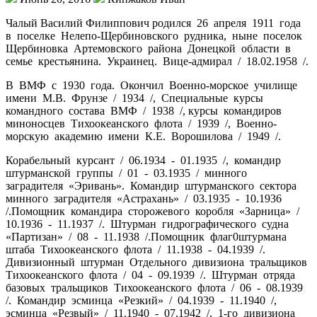
Чалый Василий Филиппович родился 26 апреля 1911 года
в поселке Нелепо-Щербиновского рудника, ныне поселок
Щербиновка Артемовского района Донецкой области в
семье крестьянина. Украинец. Вице-адмирал / 18.02.1958 /.
В ВМФ с 1930 года. Окончил Военно-морское училище
имени М.В. Фрунзе / 1934 /, Специальные курсы
командного состава ВМФ / 1938 /, курсы командиров
миноносцев Тихоокеанского флота / 1939 /, Военно-
морскую академию имени К.Е. Ворошилова / 1949 /.
Корабельный курсант / 06.1934 - 01.1935 /, командир
штурманской группы / 01 - 03.1935 / минного
заградителя «Эривань». Командир штурманского сектора
минного заградителя «Астрахань» / 03.1935 - 10.1936
/.Помощник командира сторожевого коробля «Зарница» /
10.1936 - 11.1937 /. Штурман гидрографического судна
«Партизан» / 08 - 11.1938 /.Помощник флаг0штурмана
штаба Тихоокеанского флота / 11.1938 - 04.1939 /.
Дивизионный штурман Отдельного дивизиона тральщиков
Тихоокеанского флота / 04 - 09.1939 /. Штурман отряда
базовых тральщиков Тихоокеанского флота / 06 - 08.1939
/. Командир эсминца «Резкий» / 04.1939 - 11.1940 /,
эсминца «Резвый» / 11.1940 - 07.1942 /, 1-го дивизиона