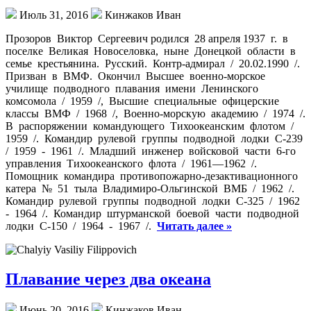
Июль 31, 2016
Кинжаков Иван
Прозоров Виктор Сергеевич родился 28 апреля 1937 г. в
поселке Великая Новоселовка, ныне Донецкой области в
семье крестьянина. Русский. Контр-адмирал / 20.02.1990 /.
Призван в ВМФ. Окончил Высшее военно-морское
училище подводного плавания имени Ленинского
комсомола / 1959 /, Высшие специальные офицерские
классы ВМФ / 1968 /, Военно-морскую академию / 1974 /.
В распоряжении командующего Тихоокеанским флотом /
1959 /. Командир рулевой группы подводной лодки С-239
/ 1959 - 1961 /. Младший инженер войсковой части 6-го
управления Тихоокеанского флота / 1961—1962 /.
Помощник командира противопожарно-дезактивационного
катера № 51 тыла Владимиро-Ольгинской ВМБ / 1962 /.
Командир рулевой группы подводной лодки С-325 / 1962
- 1964 /. Командир штурманской боевой части подводной
лодки С-150 / 1964 - 1967 /.
Читать далее »
Плавание через два океана
Июнь 20, 2016
Кинжаков Иван