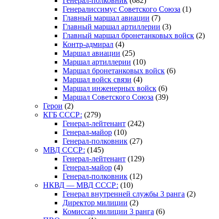
Генерал-полковник
(682)
Генералиссимус Советского Союза
(1)
Главный маршал авиации
(7)
Главный маршал артиллерии
(3)
Главный маршал бронетанковых войск
(2)
Контр-адмирал
(4)
Маршал авиации
(25)
Маршал артиллерии
(10)
Маршал бронетанковых войск
(6)
Маршал войск связи
(4)
Маршал инженерных войск
(6)
Маршал Советского Союза
(39)
Герои
(2)
КГБ СССР:
(279)
Генерал-лейтенант
(242)
Генерал-майор
(10)
Генерал-полковник
(27)
МВД СССР:
(145)
Генерал-лейтенант
(129)
Генерал-майор
(4)
Генерал-полковник
(12)
НКВД — МВД СССР:
(10)
Генерал внутренней службы 3 ранга
(2)
Директор милиции
(2)
Комиссар милиции 3 ранга
(6)