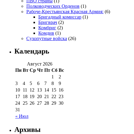
ПВО страны
(1)
Полководческих Орденов
(1)
Рабоче-Крестьянская Красная Армия:
(6)
Бригадный комиссар
(1)
Бригврач
(2)
Комбриг
(2)
Комдив
(1)
Сухопутные войска
(26)
Календарь
Август 2026
Пн
Вт
Ср
Чт
Пт
Сб
Вс
1
2
3
4
5
6
7
8
9
10
11
12
13
14
15
16
17
18
19
20
21
22
23
24
25
26
27
28
29
30
31
« Июл
Архивы