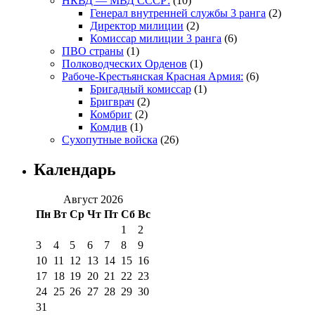
НКВД — МВД СССР:
(10)
Генерал внутренней службы 3 ранга
(2)
Директор милиции
(2)
Комиссар милиции 3 ранга
(6)
ПВО страны
(1)
Полководческих Орденов
(1)
Рабоче-Крестьянская Красная Армия:
(6)
Бригадный комиссар
(1)
Бригврач
(2)
Комбриг
(2)
Комдив
(1)
Сухопутные войска
(26)
Календарь
Август 2026
Пн
Вт
Ср
Чт
Пт
Сб
Вс
1
2
3
4
5
6
7
8
9
10
11
12
13
14
15
16
17
18
19
20
21
22
23
24
25
26
27
28
29
30
31