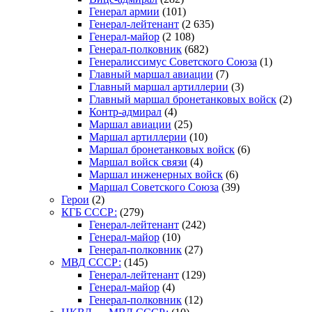
Генерал армии
(101)
Генерал-лейтенант
(2 635)
Генерал-майор
(2 108)
Генерал-полковник
(682)
Генералиссимус Советского Союза
(1)
Главный маршал авиации
(7)
Главный маршал артиллерии
(3)
Главный маршал бронетанковых войск
(2)
Контр-адмирал
(4)
Маршал авиации
(25)
Маршал артиллерии
(10)
Маршал бронетанковых войск
(6)
Маршал войск связи
(4)
Маршал инженерных войск
(6)
Маршал Советского Союза
(39)
Герои
(2)
КГБ СССР:
(279)
Генерал-лейтенант
(242)
Генерал-майор
(10)
Генерал-полковник
(27)
МВД СССР:
(145)
Генерал-лейтенант
(129)
Генерал-майор
(4)
Генерал-полковник
(12)