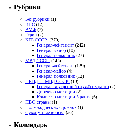
Рубрики
Без рубрики
(1)
ВВС
(12)
ВМФ
(7)
Герои
(2)
КГБ СССР:
(279)
Генерал-лейтенант
(242)
Генерал-майор
(10)
Генерал-полковник
(27)
МВД СССР:
(145)
Генерал-лейтенант
(129)
Генерал-майор
(4)
Генерал-полковник
(12)
НКВД — МВД СССР:
(10)
Генерал внутренней службы 3 ранга
(2)
Директор милиции
(2)
Комиссар милиции 3 ранга
(6)
ПВО страны
(1)
Полководческих Орденов
(1)
Сухопутные войска
(26)
Календарь