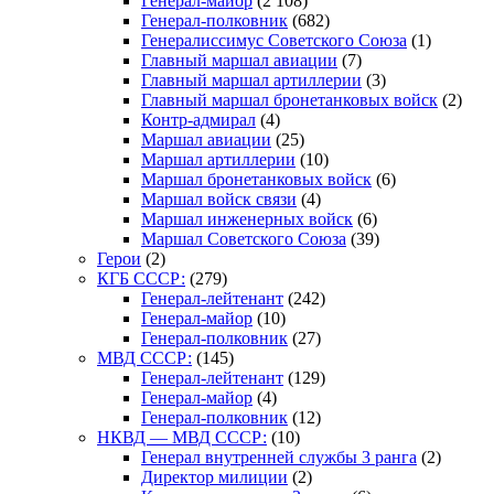
Генерал-майор
(2 108)
Генерал-полковник
(682)
Генералиссимус Советского Союза
(1)
Главный маршал авиации
(7)
Главный маршал артиллерии
(3)
Главный маршал бронетанковых войск
(2)
Контр-адмирал
(4)
Маршал авиации
(25)
Маршал артиллерии
(10)
Маршал бронетанковых войск
(6)
Маршал войск связи
(4)
Маршал инженерных войск
(6)
Маршал Советского Союза
(39)
Герои
(2)
КГБ СССР:
(279)
Генерал-лейтенант
(242)
Генерал-майор
(10)
Генерал-полковник
(27)
МВД СССР:
(145)
Генерал-лейтенант
(129)
Генерал-майор
(4)
Генерал-полковник
(12)
НКВД — МВД СССР:
(10)
Генерал внутренней службы 3 ранга
(2)
Директор милиции
(2)