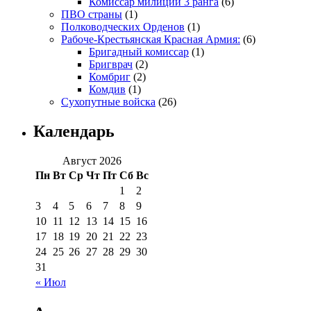
Комиссар милиции 3 ранга
(6)
ПВО страны
(1)
Полководческих Орденов
(1)
Рабоче-Крестьянская Красная Армия:
(6)
Бригадный комиссар
(1)
Бригврач
(2)
Комбриг
(2)
Комдив
(1)
Сухопутные войска
(26)
Календарь
Август 2026
Пн
Вт
Ср
Чт
Пт
Сб
Вс
1
2
3
4
5
6
7
8
9
10
11
12
13
14
15
16
17
18
19
20
21
22
23
24
25
26
27
28
29
30
31
« Июл