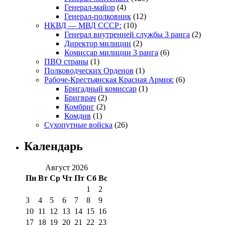
Генерал-майор
(4)
Генерал-полковник
(12)
НКВД — МВД СССР:
(10)
Генерал внутренней службы 3 ранга
(2)
Директор милиции
(2)
Комиссар милиции 3 ранга
(6)
ПВО страны
(1)
Полководческих Орденов
(1)
Рабоче-Крестьянская Красная Армия:
(6)
Бригадный комиссар
(1)
Бригврач
(2)
Комбриг
(2)
Комдив
(1)
Сухопутные войска
(26)
Календарь
Август 2026
Пн
Вт
Ср
Чт
Пт
Сб
Вс
1
2
3
4
5
6
7
8
9
10
11
12
13
14
15
16
17
18
19
20
21
22
23