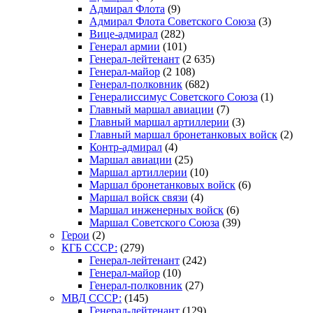
Адмирал Флота
(9)
Адмирал Флота Советского Союза
(3)
Вице-адмирал
(282)
Генерал армии
(101)
Генерал-лейтенант
(2 635)
Генерал-майор
(2 108)
Генерал-полковник
(682)
Генералиссимус Советского Союза
(1)
Главный маршал авиации
(7)
Главный маршал артиллерии
(3)
Главный маршал бронетанковых войск
(2)
Контр-адмирал
(4)
Маршал авиации
(25)
Маршал артиллерии
(10)
Маршал бронетанковых войск
(6)
Маршал войск связи
(4)
Маршал инженерных войск
(6)
Маршал Советского Союза
(39)
Герои
(2)
КГБ СССР:
(279)
Генерал-лейтенант
(242)
Генерал-майор
(10)
Генерал-полковник
(27)
МВД СССР:
(145)
Генерал-лейтенант
(129)