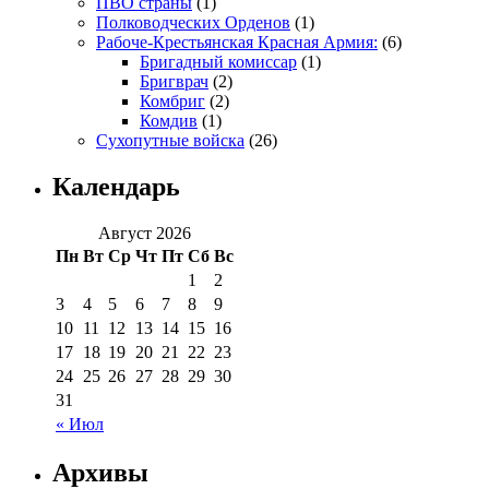
ПВО страны
(1)
Полководческих Орденов
(1)
Рабоче-Крестьянская Красная Армия:
(6)
Бригадный комиссар
(1)
Бригврач
(2)
Комбриг
(2)
Комдив
(1)
Сухопутные войска
(26)
Календарь
Август 2026
Пн
Вт
Ср
Чт
Пт
Сб
Вс
1
2
3
4
5
6
7
8
9
10
11
12
13
14
15
16
17
18
19
20
21
22
23
24
25
26
27
28
29
30
31
« Июл
Архивы