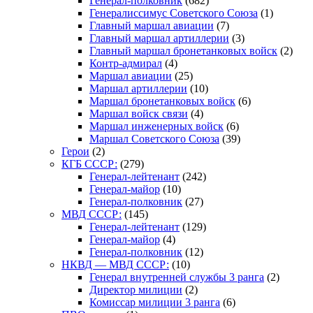
Генерал-полковник
(682)
Генералиссимус Советского Союза
(1)
Главный маршал авиации
(7)
Главный маршал артиллерии
(3)
Главный маршал бронетанковых войск
(2)
Контр-адмирал
(4)
Маршал авиации
(25)
Маршал артиллерии
(10)
Маршал бронетанковых войск
(6)
Маршал войск связи
(4)
Маршал инженерных войск
(6)
Маршал Советского Союза
(39)
Герои
(2)
КГБ СССР:
(279)
Генерал-лейтенант
(242)
Генерал-майор
(10)
Генерал-полковник
(27)
МВД СССР:
(145)
Генерал-лейтенант
(129)
Генерал-майор
(4)
Генерал-полковник
(12)
НКВД — МВД СССР:
(10)
Генерал внутренней службы 3 ранга
(2)
Директор милиции
(2)
Комиссар милиции 3 ранга
(6)