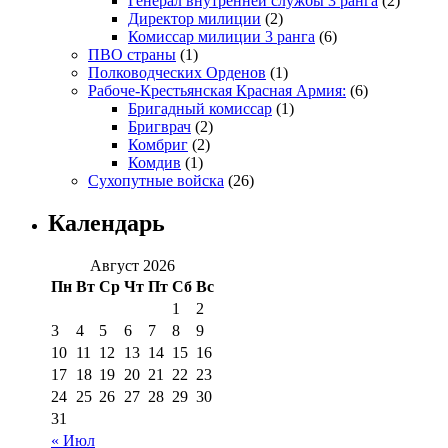
Генерал внутренней службы 3 ранга
(2)
Директор милиции
(2)
Комиссар милиции 3 ранга
(6)
ПВО страны
(1)
Полководческих Орденов
(1)
Рабоче-Крестьянская Красная Армия:
(6)
Бригадный комиссар
(1)
Бригврач
(2)
Комбриг
(2)
Комдив
(1)
Сухопутные войска
(26)
Календарь
Август 2026
Пн
Вт
Ср
Чт
Пт
Сб
Вс
1
2
3
4
5
6
7
8
9
10
11
12
13
14
15
16
17
18
19
20
21
22
23
24
25
26
27
28
29
30
31
« Июл