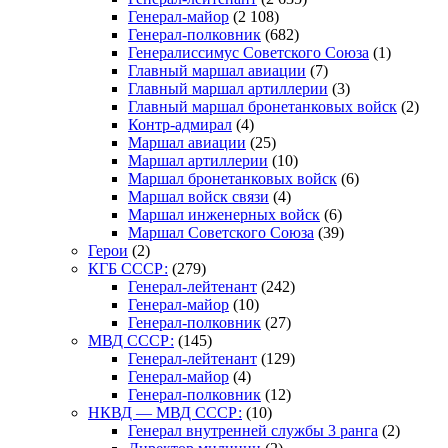
Генерал-майор
(2 108)
Генерал-полковник
(682)
Генералиссимус Советского Союза
(1)
Главный маршал авиации
(7)
Главный маршал артиллерии
(3)
Главный маршал бронетанковых войск
(2)
Контр-адмирал
(4)
Маршал авиации
(25)
Маршал артиллерии
(10)
Маршал бронетанковых войск
(6)
Маршал войск связи
(4)
Маршал инженерных войск
(6)
Маршал Советского Союза
(39)
Герои
(2)
КГБ СССР:
(279)
Генерал-лейтенант
(242)
Генерал-майор
(10)
Генерал-полковник
(27)
МВД СССР:
(145)
Генерал-лейтенант
(129)
Генерал-майор
(4)
Генерал-полковник
(12)
НКВД — МВД СССР:
(10)
Генерал внутренней службы 3 ранга
(2)