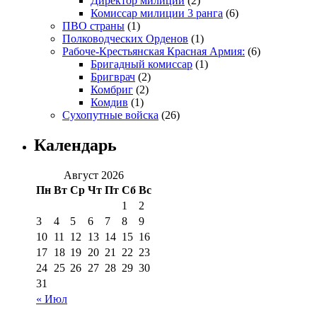
Директор милиции
(2)
Комиссар милиции 3 ранга
(6)
ПВО страны
(1)
Полководческих Орденов
(1)
Рабоче-Крестьянская Красная Армия:
(6)
Бригадный комиссар
(1)
Бригврач
(2)
Комбриг
(2)
Комдив
(1)
Сухопутные войска
(26)
Календарь
Август 2026
Пн
Вт
Ср
Чт
Пт
Сб
Вс
1
2
3
4
5
6
7
8
9
10
11
12
13
14
15
16
17
18
19
20
21
22
23
24
25
26
27
28
29
30
31
« Июл