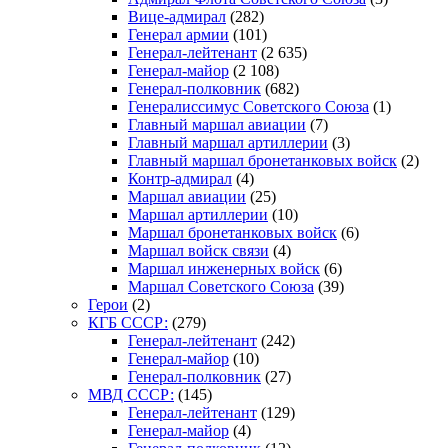
Вице-адмирал
(282)
Генерал армии
(101)
Генерал-лейтенант
(2 635)
Генерал-майор
(2 108)
Генерал-полковник
(682)
Генералиссимус Советского Союза
(1)
Главный маршал авиации
(7)
Главный маршал артиллерии
(3)
Главный маршал бронетанковых войск
(2)
Контр-адмирал
(4)
Маршал авиации
(25)
Маршал артиллерии
(10)
Маршал бронетанковых войск
(6)
Маршал войск связи
(4)
Маршал инженерных войск
(6)
Маршал Советского Союза
(39)
Герои
(2)
КГБ СССР:
(279)
Генерал-лейтенант
(242)
Генерал-майор
(10)
Генерал-полковник
(27)
МВД СССР:
(145)
Генерал-лейтенант
(129)
Генерал-майор
(4)