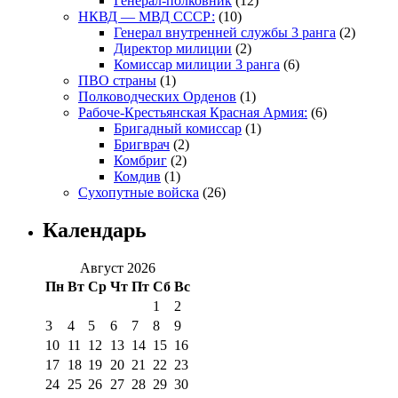
Генерал-полковник
(12)
НКВД — МВД СССР:
(10)
Генерал внутренней службы 3 ранга
(2)
Директор милиции
(2)
Комиссар милиции 3 ранга
(6)
ПВО страны
(1)
Полководческих Орденов
(1)
Рабоче-Крестьянская Красная Армия:
(6)
Бригадный комиссар
(1)
Бригврач
(2)
Комбриг
(2)
Комдив
(1)
Сухопутные войска
(26)
Календарь
Август 2026
Пн
Вт
Ср
Чт
Пт
Сб
Вс
1
2
3
4
5
6
7
8
9
10
11
12
13
14
15
16
17
18
19
20
21
22
23
24
25
26
27
28
29
30