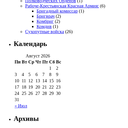
Полководческих Орденов
(1)
Рабоче-Крестьянская Красная Армия:
(6)
Бригадный комиссар
(1)
Бригврач
(2)
Комбриг
(2)
Комдив
(1)
Сухопутные войска
(26)
Календарь
Август 2026
Пн
Вт
Ср
Чт
Пт
Сб
Вс
1
2
3
4
5
6
7
8
9
10
11
12
13
14
15
16
17
18
19
20
21
22
23
24
25
26
27
28
29
30
31
« Июл
Архивы