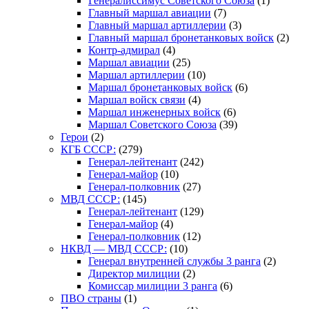
Генералиссимус Советского Союза
(1)
Главный маршал авиации
(7)
Главный маршал артиллерии
(3)
Главный маршал бронетанковых войск
(2)
Контр-адмирал
(4)
Маршал авиации
(25)
Маршал артиллерии
(10)
Маршал бронетанковых войск
(6)
Маршал войск связи
(4)
Маршал инженерных войск
(6)
Маршал Советского Союза
(39)
Герои
(2)
КГБ СССР:
(279)
Генерал-лейтенант
(242)
Генерал-майор
(10)
Генерал-полковник
(27)
МВД СССР:
(145)
Генерал-лейтенант
(129)
Генерал-майор
(4)
Генерал-полковник
(12)
НКВД — МВД СССР:
(10)
Генерал внутренней службы 3 ранга
(2)
Директор милиции
(2)
Комиссар милиции 3 ранга
(6)
ПВО страны
(1)