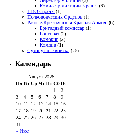
Директор милиции
(2)
Комиссар милиции 3 ранга
(6)
ПВО страны
(1)
Полководческих Орденов
(1)
Рабоче-Крестьянская Красная Армия:
(6)
Бригадный комиссар
(1)
Бригврач
(2)
Комбриг
(2)
Комдив
(1)
Сухопутные войска
(26)
Календарь
Август 2026
Пн
Вт
Ср
Чт
Пт
Сб
Вс
1
2
3
4
5
6
7
8
9
10
11
12
13
14
15
16
17
18
19
20
21
22
23
24
25
26
27
28
29
30
31
« Июл