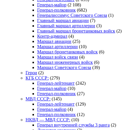
Генерал-майор
(2 108)
Генерал-полковник
(682)
Генералиссимус Советского Союза
(1)
Главный маршал авиации
(7)
Главный маршал артиллерии
(3)
Главный маршал бронетанковых войск
(2)
Контр-адмирал
(4)
Маршал авиации
(25)
Маршал артиллерии
(10)
Маршал бронетанковых войск
(6)
Маршал войск связи
(4)
Маршал инженерных войск
(6)
Маршал Советского Союза
(39)
Герои
(2)
КГБ СССР:
(279)
Генерал-лейтенант
(242)
Генерал-майор
(10)
Генерал-полковник
(27)
МВД СССР:
(145)
Генерал-лейтенант
(129)
Генерал-майор
(4)
Генерал-полковник
(12)
НКВД — МВД СССР:
(10)
Генерал внутренней службы 3 ранга
(2)