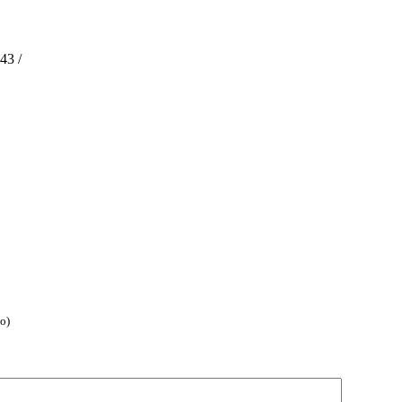
43 /
о)