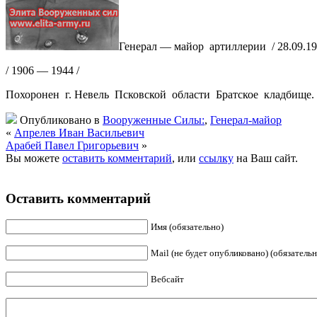
Генерал — майор артиллерии / 28.09.19
/ 1906 — 1944 /
Похоронен г. Невель Псковской области Братское кладбище.
Опубликовано в
Вооруженные Силы:
,
Генерал-майор
«
Апрелев Иван Васильевич
Арабей Павел Григорьевич
»
Вы можете
оставить комментарий
, или
ссылку
на Ваш сайт.
Оставить комментарий
Имя (обязательно)
Mail (не будет опубликовано) (обязательн
Вебсайт