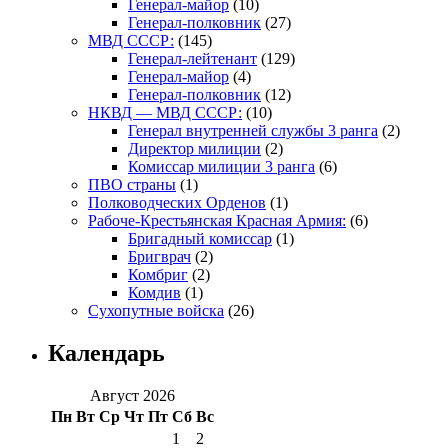
Генерал-майор
(10)
Генерал-полковник
(27)
МВД СССР:
(145)
Генерал-лейтенант
(129)
Генерал-майор
(4)
Генерал-полковник
(12)
НКВД — МВД СССР:
(10)
Генерал внутренней службы 3 ранга
(2)
Директор милиции
(2)
Комиссар милиции 3 ранга
(6)
ПВО страны
(1)
Полководческих Орденов
(1)
Рабоче-Крестьянская Красная Армия:
(6)
Бригадный комиссар
(1)
Бригврач
(2)
Комбриг
(2)
Комдив
(1)
Сухопутные войска
(26)
Календарь
Август 2026
Пн
Вт
Ср
Чт
Пт
Сб
Вс
1
2