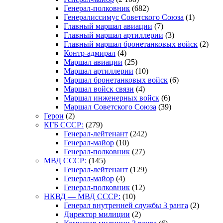
Генерал-полковник
(682)
Генералиссимус Советского Союза
(1)
Главный маршал авиации
(7)
Главный маршал артиллерии
(3)
Главный маршал бронетанковых войск
(2)
Контр-адмирал
(4)
Маршал авиации
(25)
Маршал артиллерии
(10)
Маршал бронетанковых войск
(6)
Маршал войск связи
(4)
Маршал инженерных войск
(6)
Маршал Советского Союза
(39)
Герои
(2)
КГБ СССР:
(279)
Генерал-лейтенант
(242)
Генерал-майор
(10)
Генерал-полковник
(27)
МВД СССР:
(145)
Генерал-лейтенант
(129)
Генерал-майор
(4)
Генерал-полковник
(12)
НКВД — МВД СССР:
(10)
Генерал внутренней службы 3 ранга
(2)
Директор милиции
(2)