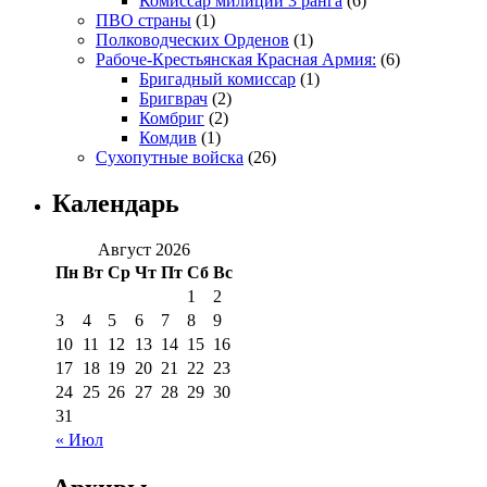
Комиссар милиции 3 ранга
(6)
ПВО страны
(1)
Полководческих Орденов
(1)
Рабоче-Крестьянская Красная Армия:
(6)
Бригадный комиссар
(1)
Бригврач
(2)
Комбриг
(2)
Комдив
(1)
Сухопутные войска
(26)
Календарь
Август 2026
Пн
Вт
Ср
Чт
Пт
Сб
Вс
1
2
3
4
5
6
7
8
9
10
11
12
13
14
15
16
17
18
19
20
21
22
23
24
25
26
27
28
29
30
31
« Июл