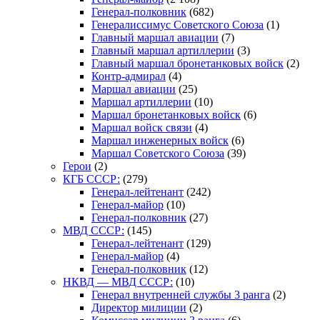
Генерал-полковник
(682)
Генералиссимус Советского Союза
(1)
Главный маршал авиации
(7)
Главный маршал артиллерии
(3)
Главный маршал бронетанковых войск
(2)
Контр-адмирал
(4)
Маршал авиации
(25)
Маршал артиллерии
(10)
Маршал бронетанковых войск
(6)
Маршал войск связи
(4)
Маршал инженерных войск
(6)
Маршал Советского Союза
(39)
Герои
(2)
КГБ СССР:
(279)
Генерал-лейтенант
(242)
Генерал-майор
(10)
Генерал-полковник
(27)
МВД СССР:
(145)
Генерал-лейтенант
(129)
Генерал-майор
(4)
Генерал-полковник
(12)
НКВД — МВД СССР:
(10)
Генерал внутренней службы 3 ранга
(2)
Директор милиции
(2)