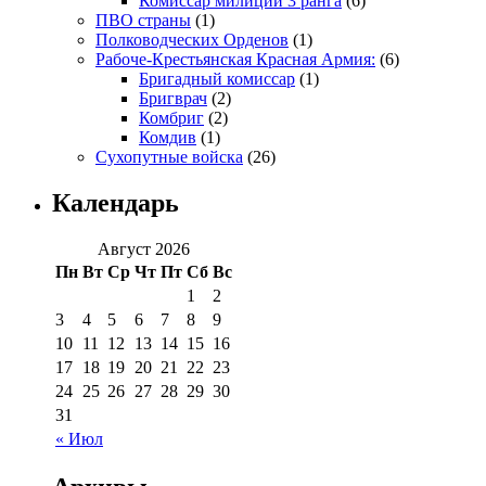
Комиссар милиции 3 ранга
(6)
ПВО страны
(1)
Полководческих Орденов
(1)
Рабоче-Крестьянская Красная Армия:
(6)
Бригадный комиссар
(1)
Бригврач
(2)
Комбриг
(2)
Комдив
(1)
Сухопутные войска
(26)
Календарь
Август 2026
Пн
Вт
Ср
Чт
Пт
Сб
Вс
1
2
3
4
5
6
7
8
9
10
11
12
13
14
15
16
17
18
19
20
21
22
23
24
25
26
27
28
29
30
31
« Июл