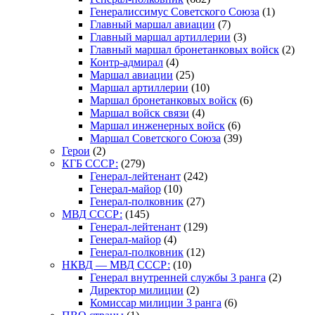
Генералиссимус Советского Союза
(1)
Главный маршал авиации
(7)
Главный маршал артиллерии
(3)
Главный маршал бронетанковых войск
(2)
Контр-адмирал
(4)
Маршал авиации
(25)
Маршал артиллерии
(10)
Маршал бронетанковых войск
(6)
Маршал войск связи
(4)
Маршал инженерных войск
(6)
Маршал Советского Союза
(39)
Герои
(2)
КГБ СССР:
(279)
Генерал-лейтенант
(242)
Генерал-майор
(10)
Генерал-полковник
(27)
МВД СССР:
(145)
Генерал-лейтенант
(129)
Генерал-майор
(4)
Генерал-полковник
(12)
НКВД — МВД СССР:
(10)
Генерал внутренней службы 3 ранга
(2)
Директор милиции
(2)
Комиссар милиции 3 ранга
(6)