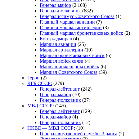
Генерал-майор
(2 108)
Генерал-полковник
(682)
Генералиссимус Советского Союза
(1)
Главный маршал авиации
(7)
Главный маршал артиллерии
(3)
Главный маршал бронетанковых войск
(2)
Контр-адмирал
(4)
Маршал авиации
(25)
Маршал артиллерии
(10)
Маршал бронетанковых войск
(6)
Маршал войск связи
(4)
Маршал инженерных войск
(6)
Маршал Советского Союза
(39)
Герои
(2)
КГБ СССР:
(279)
Генерал-лейтенант
(242)
Генерал-майор
(10)
Генерал-полковник
(27)
МВД СССР:
(145)
Генерал-лейтенант
(129)
Генерал-майор
(4)
Генерал-полковник
(12)
НКВД — МВД СССР:
(10)
Генерал внутренней службы 3 ранга
(2)