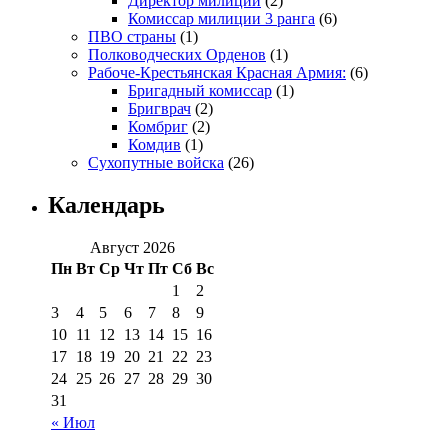
Директор милиции
(2)
Комиссар милиции 3 ранга
(6)
ПВО страны
(1)
Полководческих Орденов
(1)
Рабоче-Крестьянская Красная Армия:
(6)
Бригадный комиссар
(1)
Бригврач
(2)
Комбриг
(2)
Комдив
(1)
Сухопутные войска
(26)
Календарь
Август 2026
Пн
Вт
Ср
Чт
Пт
Сб
Вс
1
2
3
4
5
6
7
8
9
10
11
12
13
14
15
16
17
18
19
20
21
22
23
24
25
26
27
28
29
30
31
« Июл