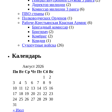
Генерал внутренней службы 3 ранга
(2)
Директор милиции
(2)
Комиссар милиции 3 ранга
(6)
ПВО страны
(1)
Полководческих Орденов
(1)
Рабоче-Крестьянская Красная Армия:
(6)
Бригадный комиссар
(1)
Бригврач
(2)
Комбриг
(2)
Комдив
(1)
Сухопутные войска
(26)
Календарь
Август 2026
Пн
Вт
Ср
Чт
Пт
Сб
Вс
1
2
3
4
5
6
7
8
9
10
11
12
13
14
15
16
17
18
19
20
21
22
23
24
25
26
27
28
29
30
31
« Июл