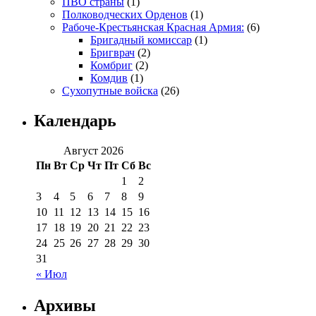
ПВО страны
(1)
Полководческих Орденов
(1)
Рабоче-Крестьянская Красная Армия:
(6)
Бригадный комиссар
(1)
Бригврач
(2)
Комбриг
(2)
Комдив
(1)
Сухопутные войска
(26)
Календарь
Август 2026
Пн
Вт
Ср
Чт
Пт
Сб
Вс
1
2
3
4
5
6
7
8
9
10
11
12
13
14
15
16
17
18
19
20
21
22
23
24
25
26
27
28
29
30
31
« Июл
Архивы