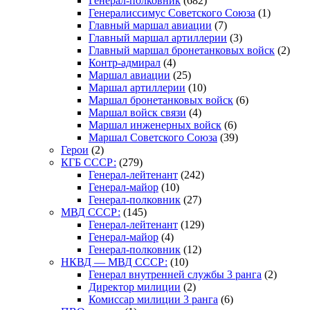
Генерал-полковник
(682)
Генералиссимус Советского Союза
(1)
Главный маршал авиации
(7)
Главный маршал артиллерии
(3)
Главный маршал бронетанковых войск
(2)
Контр-адмирал
(4)
Маршал авиации
(25)
Маршал артиллерии
(10)
Маршал бронетанковых войск
(6)
Маршал войск связи
(4)
Маршал инженерных войск
(6)
Маршал Советского Союза
(39)
Герои
(2)
КГБ СССР:
(279)
Генерал-лейтенант
(242)
Генерал-майор
(10)
Генерал-полковник
(27)
МВД СССР:
(145)
Генерал-лейтенант
(129)
Генерал-майор
(4)
Генерал-полковник
(12)
НКВД — МВД СССР:
(10)
Генерал внутренней службы 3 ранга
(2)
Директор милиции
(2)
Комиссар милиции 3 ранга
(6)