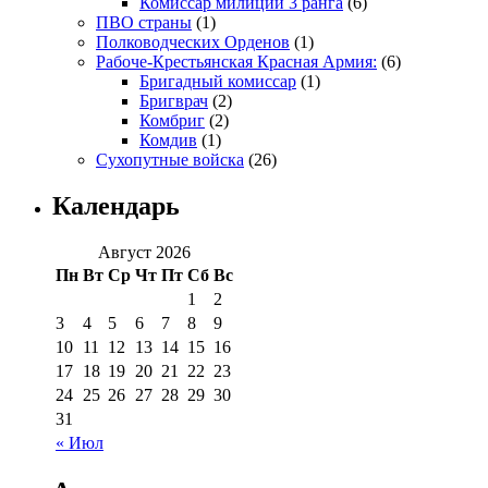
Комиссар милиции 3 ранга
(6)
ПВО страны
(1)
Полководческих Орденов
(1)
Рабоче-Крестьянская Красная Армия:
(6)
Бригадный комиссар
(1)
Бригврач
(2)
Комбриг
(2)
Комдив
(1)
Сухопутные войска
(26)
Календарь
Август 2026
Пн
Вт
Ср
Чт
Пт
Сб
Вс
1
2
3
4
5
6
7
8
9
10
11
12
13
14
15
16
17
18
19
20
21
22
23
24
25
26
27
28
29
30
31
« Июл