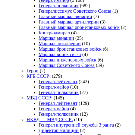
Генерал-майор
(2 108)
Генерал-полковник
(682)
Генералиссимус Советского Союза
(1)
Главный маршал авиации
(7)
Главный маршал артиллерии
(3)
Главный маршал бронетанковых войск
(2)
Контр-адмирал
(4)
Маршал авиации
(25)
Маршал артиллерии
(10)
Маршал бронетанковых войск
(6)
Маршал войск связи
(4)
Маршал инженерных войск
(6)
Маршал Советского Союза
(39)
Герои
(2)
КГБ СССР:
(279)
Генерал-лейтенант
(242)
Генерал-майор
(10)
Генерал-полковник
(27)
МВД СССР:
(145)
Генерал-лейтенант
(129)
Генерал-майор
(4)
Генерал-полковник
(12)
НКВД — МВД СССР:
(10)
Генерал внутренней службы 3 ранга
(2)
Директор милиции
(2)