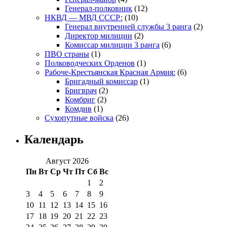
Генерал-полковник
(12)
НКВД — МВД СССР:
(10)
Генерал внутренней службы 3 ранга
(2)
Директор милиции
(2)
Комиссар милиции 3 ранга
(6)
ПВО страны
(1)
Полководческих Орденов
(1)
Рабоче-Крестьянская Красная Армия:
(6)
Бригадный комиссар
(1)
Бригврач
(2)
Комбриг
(2)
Комдив
(1)
Сухопутные войска
(26)
Календарь
Август 2026
Пн
Вт
Ср
Чт
Пт
Сб
Вс
1
2
3
4
5
6
7
8
9
10
11
12
13
14
15
16
17
18
19
20
21
22
23