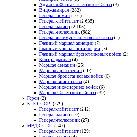
Адмирал Флота Советского Союза
(3)
Вице-адмирал
(282)
Генерал армии
(101)
Генерал-лейтенант
(2 635)
Генерал-майор
(2 108)
Генерал-полковник
(682)
Генералиссимус Советского Союза
(1)
Главный маршал авиации
(7)
Главный маршал артиллерии
(3)
Главный маршал бронетанковых войск
(2)
Контр-адмирал
(4)
Маршал авиации
(25)
Маршал артиллерии
(10)
Маршал бронетанковых войск
(6)
Маршал войск связи
(4)
Маршал инженерных войск
(6)
Маршал Советского Союза
(39)
Герои
(2)
КГБ СССР:
(279)
Генерал-лейтенант
(242)
Генерал-майор
(10)
Генерал-полковник
(27)
МВД СССР:
(145)
Генерал-лейтенант
(129)
Генерал-майор
(4)