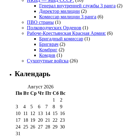
НКВД — МВД СССР:
(10)
Генерал внутренней службы 3 ранга
(2)
Директор милиции
(2)
Комиссар милиции 3 ранга
(6)
ПВО страны
(1)
Полководческих Орденов
(1)
Рабоче-Крестьянская Красная Армия:
(6)
Бригадный комиссар
(1)
Бригврач
(2)
Комбриг
(2)
Комдив
(1)
Сухопутные войска
(26)
Календарь
Август 2026
Пн
Вт
Ср
Чт
Пт
Сб
Вс
1
2
3
4
5
6
7
8
9
10
11
12
13
14
15
16
17
18
19
20
21
22
23
24
25
26
27
28
29
30
31