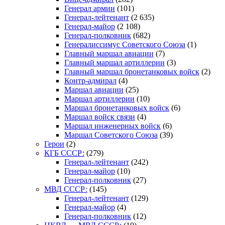
Генерал армии
(101)
Генерал-лейтенант
(2 635)
Генерал-майор
(2 108)
Генерал-полковник
(682)
Генералиссимус Советского Союза
(1)
Главный маршал авиации
(7)
Главный маршал артиллерии
(3)
Главный маршал бронетанковых войск
(2)
Контр-адмирал
(4)
Маршал авиации
(25)
Маршал артиллерии
(10)
Маршал бронетанковых войск
(6)
Маршал войск связи
(4)
Маршал инженерных войск
(6)
Маршал Советского Союза
(39)
Герои
(2)
КГБ СССР:
(279)
Генерал-лейтенант
(242)
Генерал-майор
(10)
Генерал-полковник
(27)
МВД СССР:
(145)
Генерал-лейтенант
(129)
Генерал-майор
(4)
Генерал-полковник
(12)