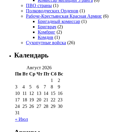
Комиссар милиции 3 ранга
(6)
ПВО страны
(1)
Полководческих Орденов
(1)
Рабоче-Крестьянская Красная Армия:
(6)
Бригадный комиссар
(1)
Бригврач
(2)
Комбриг
(2)
Комдив
(1)
Сухопутные войска
(26)
Календарь
Август 2026
Пн
Вт
Ср
Чт
Пт
Сб
Вс
1
2
3
4
5
6
7
8
9
10
11
12
13
14
15
16
17
18
19
20
21
22
23
24
25
26
27
28
29
30
31
« Июл