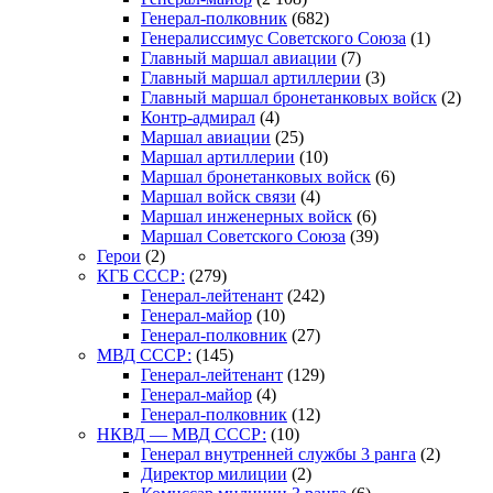
Генерал-полковник
(682)
Генералиссимус Советского Союза
(1)
Главный маршал авиации
(7)
Главный маршал артиллерии
(3)
Главный маршал бронетанковых войск
(2)
Контр-адмирал
(4)
Маршал авиации
(25)
Маршал артиллерии
(10)
Маршал бронетанковых войск
(6)
Маршал войск связи
(4)
Маршал инженерных войск
(6)
Маршал Советского Союза
(39)
Герои
(2)
КГБ СССР:
(279)
Генерал-лейтенант
(242)
Генерал-майор
(10)
Генерал-полковник
(27)
МВД СССР:
(145)
Генерал-лейтенант
(129)
Генерал-майор
(4)
Генерал-полковник
(12)
НКВД — МВД СССР:
(10)
Генерал внутренней службы 3 ранга
(2)
Директор милиции
(2)