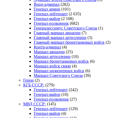
Вице-адмирал
(282)
Генерал армии
(101)
Генерал-лейтенант
(2 635)
Генерал-майор
(2 108)
Генерал-полковник
(682)
Генералиссимус Советского Союза
(1)
Главный маршал авиации
(7)
Главный маршал артиллерии
(3)
Главный маршал бронетанковых войск
(2)
Контр-адмирал
(4)
Маршал авиации
(25)
Маршал артиллерии
(10)
Маршал бронетанковых войск
(6)
Маршал войск связи
(4)
Маршал инженерных войск
(6)
Маршал Советского Союза
(39)
Герои
(2)
КГБ СССР:
(279)
Генерал-лейтенант
(242)
Генерал-майор
(10)
Генерал-полковник
(27)
МВД СССР:
(145)
Генерал-лейтенант
(129)
Генерал-майор
(4)