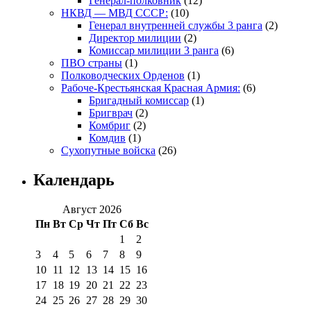
Генерал-полковник
(12)
НКВД — МВД СССР:
(10)
Генерал внутренней службы 3 ранга
(2)
Директор милиции
(2)
Комиссар милиции 3 ранга
(6)
ПВО страны
(1)
Полководческих Орденов
(1)
Рабоче-Крестьянская Красная Армия:
(6)
Бригадный комиссар
(1)
Бригврач
(2)
Комбриг
(2)
Комдив
(1)
Сухопутные войска
(26)
Календарь
Август 2026
Пн
Вт
Ср
Чт
Пт
Сб
Вс
1
2
3
4
5
6
7
8
9
10
11
12
13
14
15
16
17
18
19
20
21
22
23
24
25
26
27
28
29
30