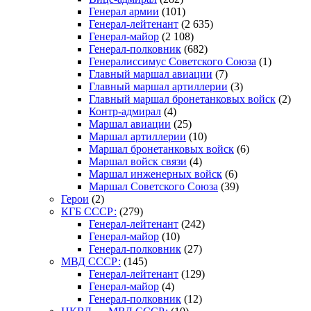
Генерал армии
(101)
Генерал-лейтенант
(2 635)
Генерал-майор
(2 108)
Генерал-полковник
(682)
Генералиссимус Советского Союза
(1)
Главный маршал авиации
(7)
Главный маршал артиллерии
(3)
Главный маршал бронетанковых войск
(2)
Контр-адмирал
(4)
Маршал авиации
(25)
Маршал артиллерии
(10)
Маршал бронетанковых войск
(6)
Маршал войск связи
(4)
Маршал инженерных войск
(6)
Маршал Советского Союза
(39)
Герои
(2)
КГБ СССР:
(279)
Генерал-лейтенант
(242)
Генерал-майор
(10)
Генерал-полковник
(27)
МВД СССР:
(145)
Генерал-лейтенант
(129)
Генерал-майор
(4)
Генерал-полковник
(12)