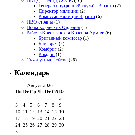
НКВД — МВД СССР:
(10)
Генерал внутренней службы 3 ранга
(2)
Директор милиции
(2)
Комиссар милиции 3 ранга
(6)
ПВО страны
(1)
Полководческих Орденов
(1)
Рабоче-Крестьянская Красная Армия:
(6)
Бригадный комиссар
(1)
Бригврач
(2)
Комбриг
(2)
Комдив
(1)
Сухопутные войска
(26)
Календарь
Август 2026
Пн
Вт
Ср
Чт
Пт
Сб
Вс
1
2
3
4
5
6
7
8
9
10
11
12
13
14
15
16
17
18
19
20
21
22
23
24
25
26
27
28
29
30
31