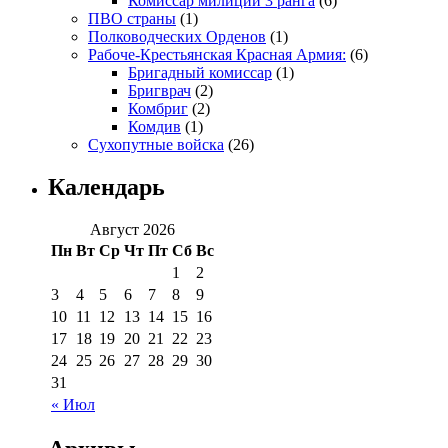
Комиссар милиции 3 ранга
(6)
ПВО страны
(1)
Полководческих Орденов
(1)
Рабоче-Крестьянская Красная Армия:
(6)
Бригадный комиссар
(1)
Бригврач
(2)
Комбриг
(2)
Комдив
(1)
Сухопутные войска
(26)
Календарь
Август 2026
Пн
Вт
Ср
Чт
Пт
Сб
Вс
1
2
3
4
5
6
7
8
9
10
11
12
13
14
15
16
17
18
19
20
21
22
23
24
25
26
27
28
29
30
31
« Июл