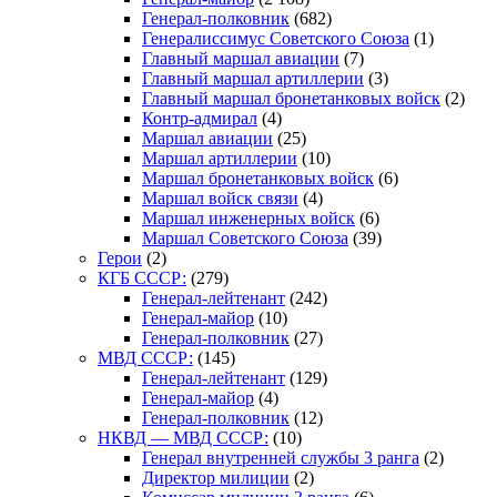
Генерал-полковник
(682)
Генералиссимус Советского Союза
(1)
Главный маршал авиации
(7)
Главный маршал артиллерии
(3)
Главный маршал бронетанковых войск
(2)
Контр-адмирал
(4)
Маршал авиации
(25)
Маршал артиллерии
(10)
Маршал бронетанковых войск
(6)
Маршал войск связи
(4)
Маршал инженерных войск
(6)
Маршал Советского Союза
(39)
Герои
(2)
КГБ СССР:
(279)
Генерал-лейтенант
(242)
Генерал-майор
(10)
Генерал-полковник
(27)
МВД СССР:
(145)
Генерал-лейтенант
(129)
Генерал-майор
(4)
Генерал-полковник
(12)
НКВД — МВД СССР:
(10)
Генерал внутренней службы 3 ранга
(2)
Директор милиции
(2)