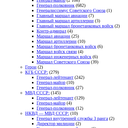
Генерал-майор
(2 108)
Генерал-полковник
(682)
Генералиссимус Советского Союза
(1)
Главный маршал авиации
(7)
Главный маршал артиллерии
(3)
Главный маршал бронетанковых войск
(2)
Контр-адмирал
(4)
Маршал авиации
(25)
Маршал артиллерии
(10)
Маршал бронетанковых войск
(6)
Маршал войск связи
(4)
Маршал инженерных войск
(6)
Маршал Советского Союза
(39)
Герои
(2)
КГБ СССР:
(279)
Генерал-лейтенант
(242)
Генерал-майор
(10)
Генерал-полковник
(27)
МВД СССР:
(145)
Генерал-лейтенант
(129)
Генерал-майор
(4)
Генерал-полковник
(12)
НКВД — МВД СССР:
(10)
Генерал внутренней службы 3 ранга
(2)
Директор милиции
(2)