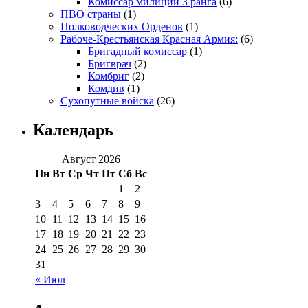
Комиссар милиции 3 ранга
(6)
ПВО страны
(1)
Полководческих Орденов
(1)
Рабоче-Крестьянская Красная Армия:
(6)
Бригадный комиссар
(1)
Бригврач
(2)
Комбриг
(2)
Комдив
(1)
Сухопутные войска
(26)
Календарь
Август 2026
Пн
Вт
Ср
Чт
Пт
Сб
Вс
1
2
3
4
5
6
7
8
9
10
11
12
13
14
15
16
17
18
19
20
21
22
23
24
25
26
27
28
29
30
31
« Июл