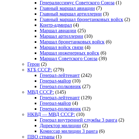
Генералиссимус Советского Союза
(1)
Главный маршал авиации
(7)
Главный маршал артиллерии
(3)
Главный маршал бронетанковых войск
(2)
Контр-адмирал
(4)
Маршал авиации
(25)
Маршал артиллерии
(10)
Маршал бронетанковых войск
(6)
Маршал войск связи
(4)
Маршал инженерных войск
(6)
Маршал Советского Союза
(39)
Герои
(2)
КГБ СССР:
(279)
Генерал-лейтенант
(242)
Генерал-майор
(10)
Генерал-полковник
(27)
МВД СССР:
(145)
Генерал-лейтенант
(129)
Генерал-майор
(4)
Генерал-полковник
(12)
НКВД — МВД СССР:
(10)
Генерал внутренней службы 3 ранга
(2)
Директор милиции
(2)
Комиссар милиции 3 ранга
(6)
ПВО страны
(1)