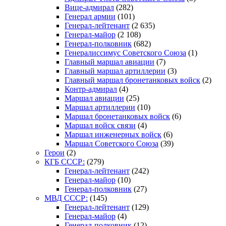
Вице-адмирал
(282)
Генерал армии
(101)
Генерал-лейтенант
(2 635)
Генерал-майор
(2 108)
Генерал-полковник
(682)
Генералиссимус Советского Союза
(1)
Главный маршал авиации
(7)
Главный маршал артиллерии
(3)
Главный маршал бронетанковых войск
(2)
Контр-адмирал
(4)
Маршал авиации
(25)
Маршал артиллерии
(10)
Маршал бронетанковых войск
(6)
Маршал войск связи
(4)
Маршал инженерных войск
(6)
Маршал Советского Союза
(39)
Герои
(2)
КГБ СССР:
(279)
Генерал-лейтенант
(242)
Генерал-майор
(10)
Генерал-полковник
(27)
МВД СССР:
(145)
Генерал-лейтенант
(129)
Генерал-майор
(4)
Генерал-полковник
(12)