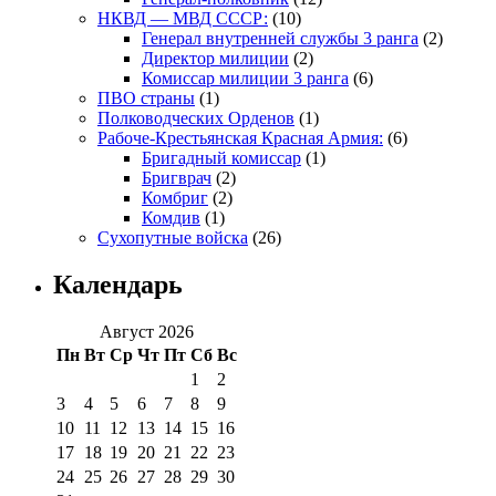
НКВД — МВД СССР:
(10)
Генерал внутренней службы 3 ранга
(2)
Директор милиции
(2)
Комиссар милиции 3 ранга
(6)
ПВО страны
(1)
Полководческих Орденов
(1)
Рабоче-Крестьянская Красная Армия:
(6)
Бригадный комиссар
(1)
Бригврач
(2)
Комбриг
(2)
Комдив
(1)
Сухопутные войска
(26)
Календарь
Август 2026
Пн
Вт
Ср
Чт
Пт
Сб
Вс
1
2
3
4
5
6
7
8
9
10
11
12
13
14
15
16
17
18
19
20
21
22
23
24
25
26
27
28
29
30