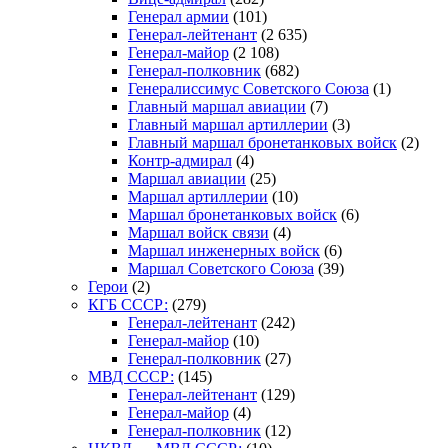
Генерал армии
(101)
Генерал-лейтенант
(2 635)
Генерал-майор
(2 108)
Генерал-полковник
(682)
Генералиссимус Советского Союза
(1)
Главный маршал авиации
(7)
Главный маршал артиллерии
(3)
Главный маршал бронетанковых войск
(2)
Контр-адмирал
(4)
Маршал авиации
(25)
Маршал артиллерии
(10)
Маршал бронетанковых войск
(6)
Маршал войск связи
(4)
Маршал инженерных войск
(6)
Маршал Советского Союза
(39)
Герои
(2)
КГБ СССР:
(279)
Генерал-лейтенант
(242)
Генерал-майор
(10)
Генерал-полковник
(27)
МВД СССР:
(145)
Генерал-лейтенант
(129)
Генерал-майор
(4)
Генерал-полковник
(12)