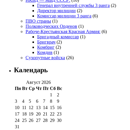
НКВД — МВД СССР:
(10)
Генерал внутренней службы 3 ранга
(2)
Директор милиции
(2)
Комиссар милиции 3 ранга
(6)
ПВО страны
(1)
Полководческих Орденов
(1)
Рабоче-Крестьянская Красная Армия:
(6)
Бригадный комиссар
(1)
Бригврач
(2)
Комбриг
(2)
Комдив
(1)
Сухопутные войска
(26)
Календарь
Август 2026
Пн
Вт
Ср
Чт
Пт
Сб
Вс
1
2
3
4
5
6
7
8
9
10
11
12
13
14
15
16
17
18
19
20
21
22
23
24
25
26
27
28
29
30
31