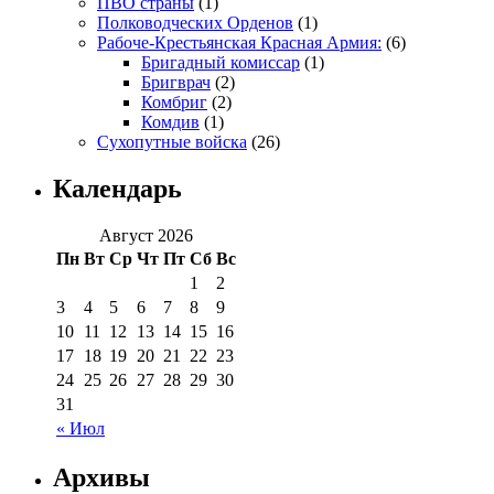
ПВО страны
(1)
Полководческих Орденов
(1)
Рабоче-Крестьянская Красная Армия:
(6)
Бригадный комиссар
(1)
Бригврач
(2)
Комбриг
(2)
Комдив
(1)
Сухопутные войска
(26)
Календарь
Август 2026
Пн
Вт
Ср
Чт
Пт
Сб
Вс
1
2
3
4
5
6
7
8
9
10
11
12
13
14
15
16
17
18
19
20
21
22
23
24
25
26
27
28
29
30
31
« Июл
Архивы