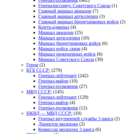
Генерал-полковник
(682)
Генералиссимус Советского Союза
(1)
Главный маршал авиации
(7)
Главный маршал артиллерии
(3)
Главный маршал бронетанковых войск
(2)
Контр-адмирал
(4)
Маршал авиации
(25)
Маршал артиллерии
(10)
Маршал бронетанковых войск
(6)
Маршал войск связи
(4)
Маршал инженерных войск
(6)
Маршал Советского Союза
(39)
Герои
(2)
КГБ СССР:
(279)
Генерал-лейтенант
(242)
Генерал-майор
(10)
Генерал-полковник
(27)
МВД СССР:
(145)
Генерал-лейтенант
(129)
Генерал-майор
(4)
Генерал-полковник
(12)
НКВД — МВД СССР:
(10)
Генерал внутренней службы 3 ранга
(2)
Директор милиции
(2)
Комиссар милиции 3 ранга
(6)