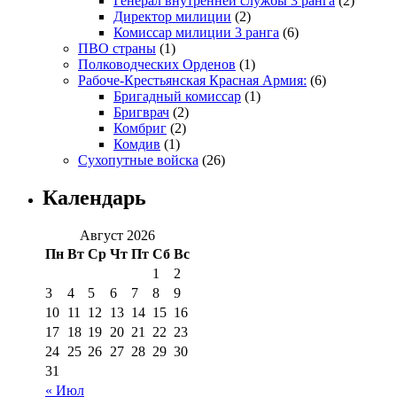
Генерал внутренней службы 3 ранга
(2)
Директор милиции
(2)
Комиссар милиции 3 ранга
(6)
ПВО страны
(1)
Полководческих Орденов
(1)
Рабоче-Крестьянская Красная Армия:
(6)
Бригадный комиссар
(1)
Бригврач
(2)
Комбриг
(2)
Комдив
(1)
Сухопутные войска
(26)
Календарь
Август 2026
Пн
Вт
Ср
Чт
Пт
Сб
Вс
1
2
3
4
5
6
7
8
9
10
11
12
13
14
15
16
17
18
19
20
21
22
23
24
25
26
27
28
29
30
31
« Июл