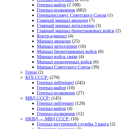
Генерал-майор
(2 108)
Генерал-полковник
(682)
Генералиссимус Советского Союза
(1)
Главный маршал авиации
(7)
Главный маршал артиллерии
(3)
Главный маршал бронетанковых войск
(2)
Контр-адмирал
(4)
Маршал авиации
(25)
Маршал артиллерии
(10)
Маршал бронетанковых войск
(6)
Маршал войск связи
(4)
Маршал инженерных войск
(6)
Маршал Советского Союза
(39)
Герои
(2)
КГБ СССР:
(279)
Генерал-лейтенант
(242)
Генерал-майор
(10)
Генерал-полковник
(27)
МВД СССР:
(145)
Генерал-лейтенант
(129)
Генерал-майор
(4)
Генерал-полковник
(12)
НКВД — МВД СССР:
(10)
Генерал внутренней службы 3 ранга
(2)