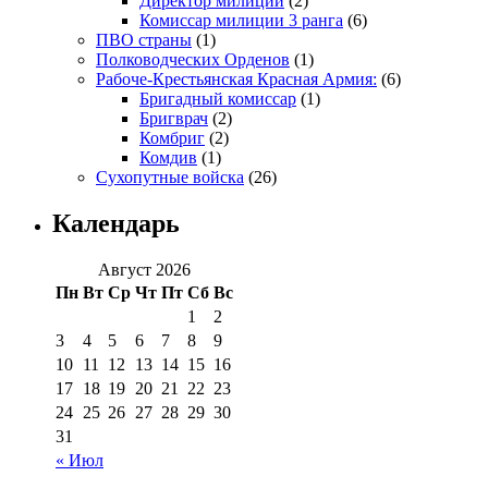
Директор милиции
(2)
Комиссар милиции 3 ранга
(6)
ПВО страны
(1)
Полководческих Орденов
(1)
Рабоче-Крестьянская Красная Армия:
(6)
Бригадный комиссар
(1)
Бригврач
(2)
Комбриг
(2)
Комдив
(1)
Сухопутные войска
(26)
Календарь
Август 2026
Пн
Вт
Ср
Чт
Пт
Сб
Вс
1
2
3
4
5
6
7
8
9
10
11
12
13
14
15
16
17
18
19
20
21
22
23
24
25
26
27
28
29
30
31
« Июл