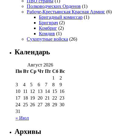
ПВО страны
(1)
Полководческих Орденов
(1)
Рабоче-Крестьянская Красная Армия:
(6)
Бригадный комиссар
(1)
Бригврач
(2)
Комбриг
(2)
Комдив
(1)
Сухопутные войска
(26)
Календарь
Август 2026
Пн
Вт
Ср
Чт
Пт
Сб
Вс
1
2
3
4
5
6
7
8
9
10
11
12
13
14
15
16
17
18
19
20
21
22
23
24
25
26
27
28
29
30
31
« Июл
Архивы