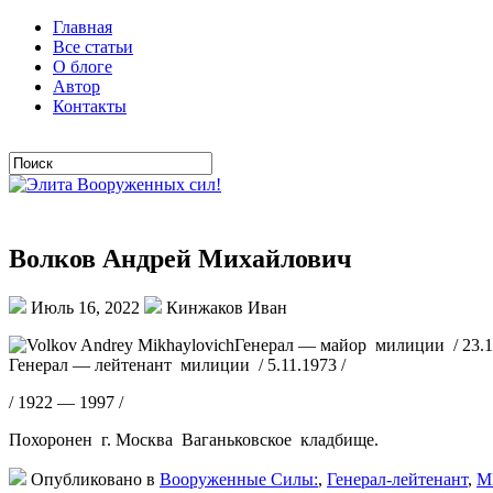
Главная
Все статьи
О блоге
Автор
Контакты
Волков Андрей Михайлович
Июль 16, 2022
Кинжаков Иван
Генерал — майор милиции / 23.10
Генерал — лейтенант милиции / 5.11.1973 /
/ 1922 — 1997 /
Похоронен г. Москва Ваганьковское кладбище.
Опубликовано в
Вооруженные Силы:
,
Генерал-лейтенант
,
М