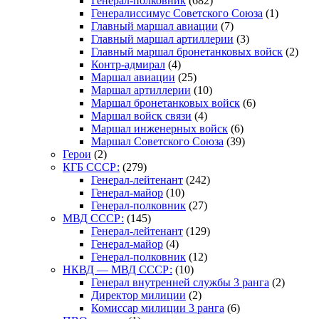
Генерал-полковник
(682)
Генералиссимус Советского Союза
(1)
Главный маршал авиации
(7)
Главный маршал артиллерии
(3)
Главный маршал бронетанковых войск
(2)
Контр-адмирал
(4)
Маршал авиации
(25)
Маршал артиллерии
(10)
Маршал бронетанковых войск
(6)
Маршал войск связи
(4)
Маршал инженерных войск
(6)
Маршал Советского Союза
(39)
Герои
(2)
КГБ СССР:
(279)
Генерал-лейтенант
(242)
Генерал-майор
(10)
Генерал-полковник
(27)
МВД СССР:
(145)
Генерал-лейтенант
(129)
Генерал-майор
(4)
Генерал-полковник
(12)
НКВД — МВД СССР:
(10)
Генерал внутренней службы 3 ранга
(2)
Директор милиции
(2)
Комиссар милиции 3 ранга
(6)