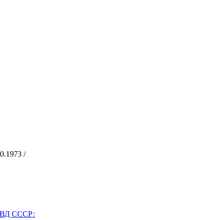
.1973 /
ВД СССР: