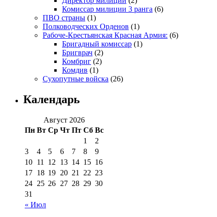
Директор милиции
(2)
Комиссар милиции 3 ранга
(6)
ПВО страны
(1)
Полководческих Орденов
(1)
Рабоче-Крестьянская Красная Армия:
(6)
Бригадный комиссар
(1)
Бригврач
(2)
Комбриг
(2)
Комдив
(1)
Сухопутные войска
(26)
Календарь
Август 2026
Пн
Вт
Ср
Чт
Пт
Сб
Вс
1
2
3
4
5
6
7
8
9
10
11
12
13
14
15
16
17
18
19
20
21
22
23
24
25
26
27
28
29
30
31
« Июл