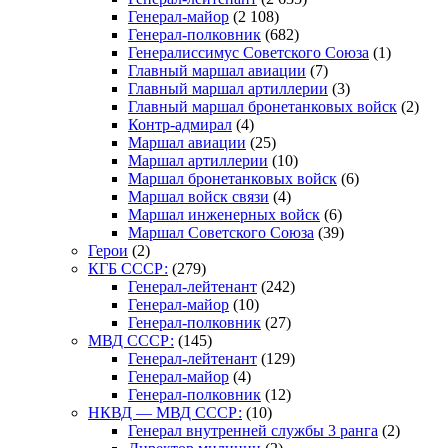
Генерал-майор
(2 108)
Генерал-полковник
(682)
Генералиссимус Советского Союза
(1)
Главный маршал авиации
(7)
Главный маршал артиллерии
(3)
Главный маршал бронетанковых войск
(2)
Контр-адмирал
(4)
Маршал авиации
(25)
Маршал артиллерии
(10)
Маршал бронетанковых войск
(6)
Маршал войск связи
(4)
Маршал инженерных войск
(6)
Маршал Советского Союза
(39)
Герои
(2)
КГБ СССР:
(279)
Генерал-лейтенант
(242)
Генерал-майор
(10)
Генерал-полковник
(27)
МВД СССР:
(145)
Генерал-лейтенант
(129)
Генерал-майор
(4)
Генерал-полковник
(12)
НКВД — МВД СССР:
(10)
Генерал внутренней службы 3 ранга
(2)