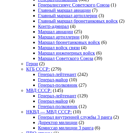
Генералиссимус Советского Союза
(1)
Главный маршал авиации
(7)
Главный маршал артиллерии
(3)
Главный маршал бронетанковых войск
(2)
Контр-адмирал
(4)
Маршал авиации
(25)
Маршал артиллерии
(10)
Маршал бронетанковых войск
(6)
Маршал войск связи
(4)
Маршал инженерных войск
(6)
Маршал Советского Союза
(39)
Герои
(2)
КГБ СССР:
(279)
Генерал-лейтенант
(242)
Генерал-майор
(10)
Генерал-полковник
(27)
МВД СССР:
(145)
Генерал-лейтенант
(129)
Генерал-майор
(4)
Генерал-полковник
(12)
НКВД — МВД СССР:
(10)
Генерал внутренней службы 3 ранга
(2)
Директор милиции
(2)
Комиссар милиции 3 ранга
(6)