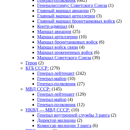
Генерал-полковник
(682)
Генералиссимус Советского Союза
(1)
Главный маршал авиации
(7)
Главный маршал артиллерии
(3)
Главный маршал бронетанковых войск
(2)
Контр-адмирал
(4)
Маршал авиации
(25)
Маршал артиллерии
(10)
Маршал бронетанковых войск
(6)
Маршал войск связи
(4)
Маршал инженерных войск
(6)
Маршал Советского Союза
(39)
Герои
(2)
КГБ СССР:
(279)
Генерал-лейтенант
(242)
Генерал-майор
(10)
Генерал-полковник
(27)
МВД СССР:
(145)
Генерал-лейтенант
(129)
Генерал-майор
(4)
Генерал-полковник
(12)
НКВД — МВД СССР:
(10)
Генерал внутренней службы 3 ранга
(2)
Директор милиции
(2)
Комиссар милиции 3 ранга
(6)