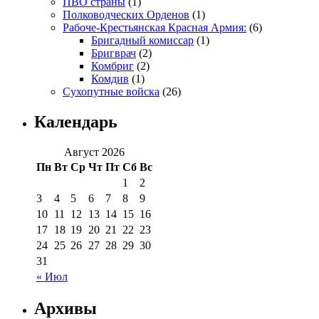
ПВО страны
(1)
Полководческих Орденов
(1)
Рабоче-Крестьянская Красная Армия:
(6)
Бригадный комиссар
(1)
Бригврач
(2)
Комбриг
(2)
Комдив
(1)
Сухопутные войска
(26)
Календарь
Август 2026
Пн
Вт
Ср
Чт
Пт
Сб
Вс
1
2
3
4
5
6
7
8
9
10
11
12
13
14
15
16
17
18
19
20
21
22
23
24
25
26
27
28
29
30
31
« Июл
Архивы