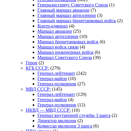
Генералиссимус Советского Союза
(1)
Главный маршал авиации
(7)
Главный маршал артиллерии
(3)
Главный маршал бронетанковых войск
(2)
Контр-адмирал
(4)
Маршал авиации
(25)
Маршал артиллерии
(10)
Маршал бронетанковых войск
(6)
Маршал войск связи
(4)
Маршал инженерных войск
(6)
Маршал Советского Союза
(39)
Герои
(2)
КГБ СССР:
(279)
Генерал-лейтенант
(242)
Генерал-майор
(10)
Генерал-полковник
(27)
МВД СССР:
(145)
Генерал-лейтенант
(129)
Генерал-майор
(4)
Генерал-полковник
(12)
НКВД — МВД СССР:
(10)
Генерал внутренней службы 3 ранга
(2)
Директор милиции
(2)
Комиссар милиции 3 ранга
(6)