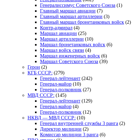
Генералиссимус Советского Союза
(1)
Главный маршал авиации
(7)
Главный маршал артиллерии
(3)
Главный маршал бронетанковых войск
(2)
Контр-адмирал
(4)
Маршал авиации
(25)
Маршал артиллерии
(10)
Маршал бронетанковых войск
(6)
Маршал войск связи
(4)
Маршал инженерных войск
(6)
Маршал Советского Союза
(39)
Герои
(2)
КГБ СССР:
(279)
Генерал-лейтенант
(242)
Генерал-майор
(10)
Генерал-полковник
(27)
МВД СССР:
(145)
Генерал-лейтенант
(129)
Генерал-майор
(4)
Генерал-полковник
(12)
НКВД — МВД СССР:
(10)
Генерал внутренней службы 3 ранга
(2)
Директор милиции
(2)
Комиссар милиции 3 ранга
(6)