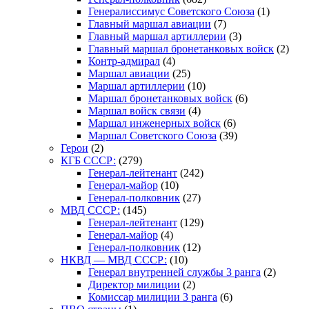
Генералиссимус Советского Союза
(1)
Главный маршал авиации
(7)
Главный маршал артиллерии
(3)
Главный маршал бронетанковых войск
(2)
Контр-адмирал
(4)
Маршал авиации
(25)
Маршал артиллерии
(10)
Маршал бронетанковых войск
(6)
Маршал войск связи
(4)
Маршал инженерных войск
(6)
Маршал Советского Союза
(39)
Герои
(2)
КГБ СССР:
(279)
Генерал-лейтенант
(242)
Генерал-майор
(10)
Генерал-полковник
(27)
МВД СССР:
(145)
Генерал-лейтенант
(129)
Генерал-майор
(4)
Генерал-полковник
(12)
НКВД — МВД СССР:
(10)
Генерал внутренней службы 3 ранга
(2)
Директор милиции
(2)
Комиссар милиции 3 ранга
(6)